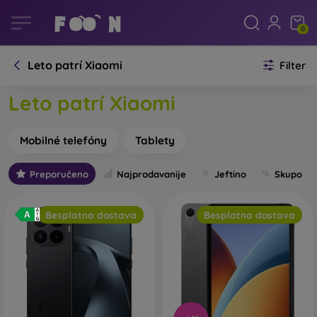
0
Leto patrí Xiaomi
Filter
Leto patrí Xiaomi
Mobilné telefóny
Tablety
Preporučeno
Najprodavanije
Jeftino
Skupo
Besplatna dostava
Besplatna dostava