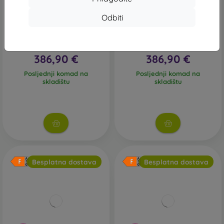
-12%
-12%
Odbiti
Xiaomi Pad 8 8GB/128GB
Xiaomi Pad 8 8GB/128GB
zelen - SK distribucija
zelen - SK distribucija
437,90 €
437,90 €
386,90 €
386,90 €
Posljednji komad na
Posljednji komad na
skladištu
skladištu
Besplatna dostava
Besplatna dostava