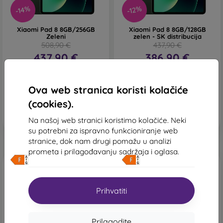
-14%
-12%
Xiaomi Pad 8 8GB/256GB
Xiaomi Pad 8 8GB/128GB
Zeleni
zelen - SK distribucija
508,90 €
437,90 €
437,90 €
386,90 €
Na zalihi > 5 komada
Posljednji komad na
skladištu
Ova web stranica koristi kolačiće
(cookies).
Na našoj web stranici koristimo kolačiće. Neki
su potrebni za ispravno funkcioniranje web
stranice, dok nam drugi pomažu u analizi
prometa i prilagođavanju sadržaja i oglasa.
Besplatna dostava
Besplatna dostava
Prihvatiti
Prilagodite