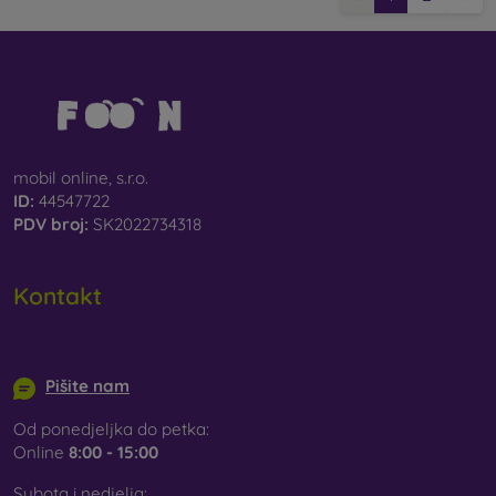
mobil online, s.r.o.
ID:
44547722
PDV broj:
SK2022734318
Kontakt
info@mobilonline.sk
Pišite nam
Od ponedjeljka do petka:
Online
8:00 - 15:00
Subota i nedjelja: