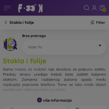
0
Stakla i folije
Filter
Brza pretraga
Note 11s
Stakla i folije
Sama
maska za mobitel
nije dovoljna za potpunu zaštitu.
Prednju stranu uređaja trebali biste zaštititi kaljenim
staklom. Zamjena razbijenog zaslona spada među
najskuplje popravke telefona. Tome se lako može izbjeći
korištenjem običnog
zaštitnog stakla
.
više informacija
Nerazbijivo staklo za mobitel ne postoji, ali u većini slučajeva
zaslon ostane neoštećen prilikom pada. Ipak, izbor kaljenog