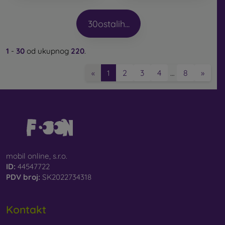
30
ostalih...
1
-
30
od ukupnog
220
.
2
3
4
8
»
«
1
…
mobil online, s.r.o.
ID:
44547722
PDV broj:
SK2022734318
Kontakt