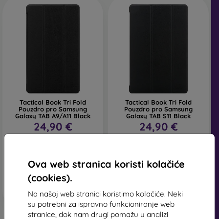
Tactical Book Tri Fold
Tactical Book Tri Fold
Pouzdro pro Samsung
Pouzdro pro Samsung
Galaxy TAB A9/A11 Black
Galaxy TAB S11 Black
24,90 €
24,90 €
Na zalihi > 5 komada
Na zalihi > 5 komada
Ova web stranica koristi kolačiće
(cookies).
Na našoj web stranici koristimo kolačiće. Neki
su potrebni za ispravno funkcioniranje web
stranice, dok nam drugi pomažu u analizi