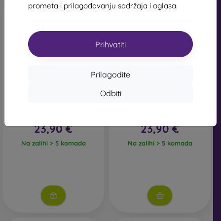
prometa i prilagođavanju sadržaja i oglasa.
Prihvatiti
Prilagodite
Odbiti
Tactical Book Tri Fold
Tactical Book Tri Fold
Pouzdro pro Samsung
Pouzdro pro Samsung
Galaxy TAB A11+ Blue
Galaxy TAB A11+ Black
23,90 €
23,90 €
Na zalihi > 5 komada
Na zalihi > 5 komada