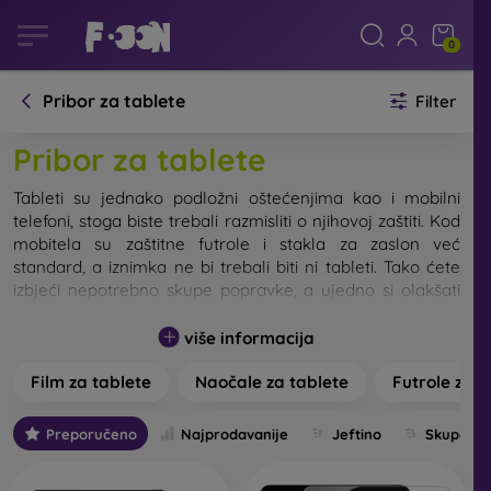
0
Pribor za tablete
Filter
Pribor za tablete
Tableti su jednako podložni oštećenjima kao i mobilni
telefoni, stoga biste trebali razmisliti o njihovoj zaštiti. Kod
mobitela su zaštitne futrole i stakla za zaslon već
standard, a iznimka ne bi trebali biti ni tableti. Tako ćete
izbjeći nepotrebno skupe popravke, a ujedno si olakšati
rad s tabletom.
više informacija
Film za tablete
Naočale za tablete
Futrole za t
Folije i stakla za tablete
Preporučeno
Najprodavanije
Jeftino
Skupo