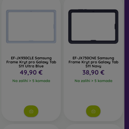
memorijskih kartica, adapter za HDMI kabel i mnoge
druge. Uvijek se najprije uvjerite imate li tablet s Micro
USB, USB-C ili Lightning konektorom.
Baterije i servisni dijelovi
EF-JX930CLE Samsung
EF-JX730CNE Samsung
Frame Kryt pro Galaxy Tab
Frame Kryt pro Galaxy Tab
Ako ste tehnički tip i znate sami popraviti pokvareni uređaj
S11 Ultra Blue
S11 Navy
49,90 €
38,90 €
bez posjete servisu, bit će vam dovoljni zamjenski servisni
dijelovi ili baterije za tablet. Prilikom popravka uvijek
Na zalihi > 5 komada
Na zalihi > 5 komada
budite oprezni.