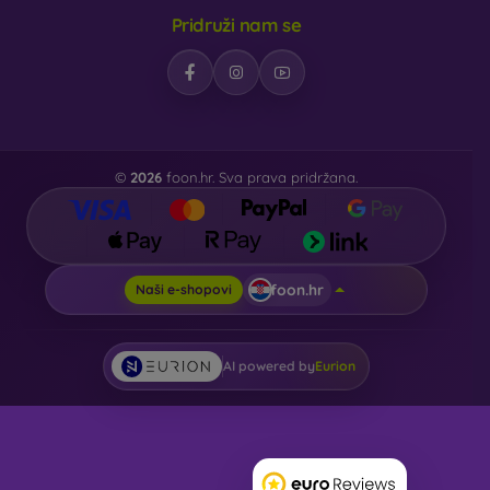
Pridruži nam se
©
2026
foon.hr. Sva prava pridržana.
foon.hr
Naši e-shopovi
AI powered by
Eurion