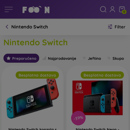
0
Nintendo Switch
Filter
Nintendo Switch
Preporučeno
Najprodavanije
Jeftino
Skupo
Besplatna dostava
Besplatna dostava
-39%
Nintendo Switch konzola s
Nintendo Switch Neon -