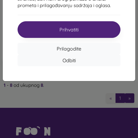
Nintendo Switch Lite, žuti
Nintendo Switch (OLED
prometa i prilagođavanju sadržaja i oglasa.
model), neonski
224,90 €
346,90 €
Na zalihi 1 komada
Na zalihi > 5 komada
Prihvatiti
Prilagodite
Odbiti
1
-
8
od ukupnog
8
.
«
1
»