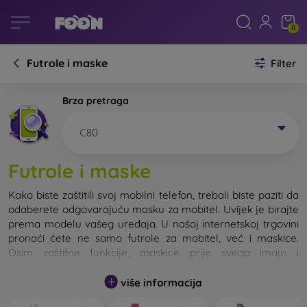
0
Futrole i maske
Filter
Brza pretraga
C80
Futrole i maske
Kako biste zaštitili svoj mobilni telefon, trebali biste paziti da
odaberete odgovarajuću masku za mobitel. Uvijek je birajte
prema modelu vašeg uređaja. U našoj internetskoj trgovini
pronaći ćete ne samo futrole za mobitel, već i maskice.
Osim zaštitne funkcije, maskice prije svega imaju i
dizajnersku funkciju.
više informacija
Maskicu za mobitel možemo također nazvati i stražnjom
maskom. Namijenjena je za zaštitu stražnjeg dijela telefona.