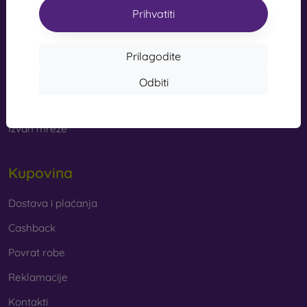
s kvalitetnom izradom pretvaraju vaš telefon u modni
Prihvatiti
info@mobilonline.sk
dodatak. Uglavnom su izrađene od gume i silikona i
mogu pružiti kvalitetnu zaštitu. Među najomiljenijim
Pišite nam
markama su Karl Lagerfeld, Guess, Marvel i Ferrari.
Prilagodite
Od ponedjeljka do petka:
Odbiti
Online
8:00 - 15:00
Od kojih se materijala izrađuju maske za mobitel?
Subota i nedjelja:
Maskice za telefon izrađuju se od raznih materijala. Ponekad
Izvan mreže
se koristi samo jedan materijal, no često se kombiniraju
različiti.
Kupovina
Guma i silikon
– ovi se materijali najčešće koriste za
izradu maskica za mobitel. Odlikuju se otpornošću na
udarce i fleksibilnošću, zahvaljujući kojoj se maskica
Dostava i plaćanja
vrlo lako stavlja na mobitel.
Cashback
Plastika
– plastične maske za mobitel također su vrlo
Povrat robe
popularne. Čvršće su od silikonskih, no nemaju tako
dobre učinke ublažavanja udaraca.
Reklamacije
Kontakti
Koža
– kožne maske za mobitel trajnije su od onih