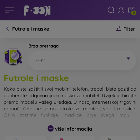
0
Futrole i maske
Filter
Brza pretraga
G32
Futrole i maske
Kako biste zaštitili svoj mobilni telefon, trebali biste paziti da
odaberete odgovarajuću masku za mobitel. Uvijek je birajte
prema modelu vašeg uređaja. U našoj internetskoj trgovini
pronaći ćete ne samo futrole za mobitel, već i maskice.
Osim zaštitne funkcije, maskice prije svega imaju i
dizajnersku funkciju.
više informacija
Maskicu za mobitel možemo također nazvati i stražnjom
maskom. Namijenjena je za zaštitu stražnjeg dijela telefona.