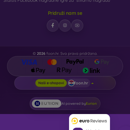
Status Facebook nagradne igre za “stvarnu nagradu”
Pridruži nam se
©
2026
foon.hr. Sva prava pridržana.
foon.hr
Naši e-shopovi
AI powered by
Eurion