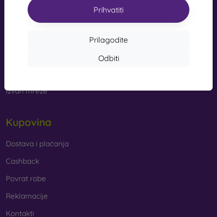
s kvalitetnom izradom pretvaraju vaš telefon u modni
Prihvatiti
info@mobilonline.sk
dodatak. Uglavnom su izrađene od gume i silikona i
mogu pružiti kvalitetnu zaštitu. Među najomiljenijim
Pišite nam
markama su Karl Lagerfeld, Guess, Marvel i Ferrari.
Prilagodite
Od ponedjeljka do petka:
Odbiti
Online
8:00 - 15:00
Od kojih se materijala izrađuju maske za mobitel?
Subota i nedjelja:
Maskice za telefon izrađuju se od raznih materijala. Ponekad
Izvan mreže
se koristi samo jedan materijal, no često se kombiniraju
različiti.
Kupovina
Guma i silikon
– ovi se materijali najčešće koriste za
izradu maskica za mobitel. Odlikuju se otpornošću na
udarce i fleksibilnošću, zahvaljujući kojoj se maskica
Dostava i plaćanja
vrlo lako stavlja na mobitel.
Cashback
Plastika
– plastične maske za mobitel također su vrlo
Povrat robe
popularne. Čvršće su od silikonskih, no nemaju tako
dobre učinke ublažavanja udaraca.
Reklamacije
Kontakti
Koža
– kožne maske za mobitel trajnije su od onih