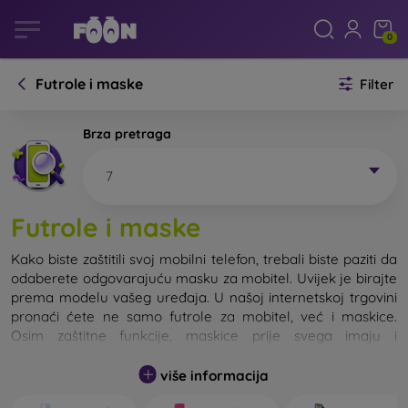
0
Futrole i maske
Filter
Brza pretraga
7
Futrole i maske
Kako biste zaštitili svoj mobilni telefon, trebali biste paziti da
odaberete odgovarajuću masku za mobitel. Uvijek je birajte
prema modelu vašeg uređaja. U našoj internetskoj trgovini
pronaći ćete ne samo futrole za mobitel, već i maskice.
Osim zaštitne funkcije, maskice prije svega imaju i
dizajnersku funkciju.
više informacija
Maskicu za mobitel možemo također nazvati i stražnjom
maskom. Namijenjena je za zaštitu stražnjeg dijela telefona.