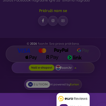
Status Facebook nagradne igre za “stvarnu nagradu”
Pridruži nam se
©
2026
foon.hr. Sva prava pridržana.
foon.hr
Naši e-shopovi
AI powered by
Eurion