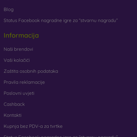
pronaći ćete široku ponudu različitih folija i kaljenih stakala
Blog
za mobitel.
Status Facebook nagradne igre za “stvarnu nagradu”
Informacija
Naši brendovi
Vaši kolačići
Zaštita osobnih podataka
Pravila reklamacije
Poslovni uvjeti
Cashback
Kontakti
Kupnja bez PDV-a za tvrtke