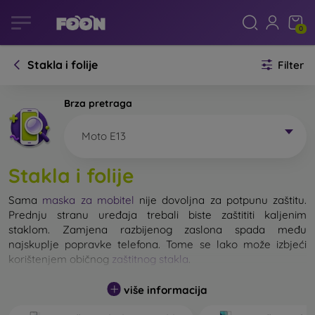
0
Stakla i folije
Filter
Brza pretraga
Moto E13
Stakla i folije
Sama
maska za mobitel
nije dovoljna za potpunu zaštitu.
Prednju stranu uređaja trebali biste zaštititi kaljenim
staklom. Zamjena razbijenog zaslona spada među
najskuplje popravke telefona. Tome se lako može izbjeći
korištenjem običnog
zaštitnog stakla
.
više informacija
Nerazbijivo staklo za mobitel ne postoji, ali u većini slučajeva
zaslon ostane neoštećen prilikom pada. Ipak, izbor kaljenog