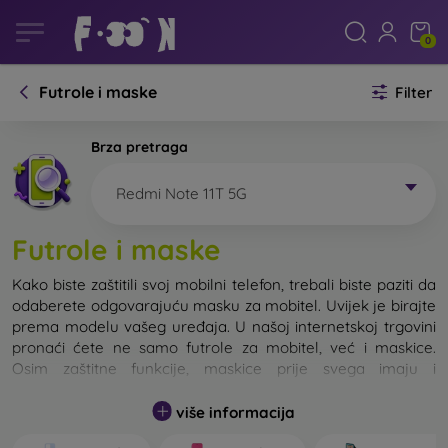
0
Futrole i maske
Filter
Brza pretraga
Redmi Note 11T 5G
Futrole i maske
Kako biste zaštitili svoj mobilni telefon, trebali biste paziti da
odaberete odgovarajuću masku za mobitel. Uvijek je birajte
prema modelu vašeg uređaja. U našoj internetskoj trgovini
pronaći ćete ne samo futrole za mobitel, već i maskice.
Osim zaštitne funkcije, maskice prije svega imaju i
dizajnersku funkciju.
više informacija
Maskicu za mobitel možemo također nazvati i stražnjom
maskom. Namijenjena je za zaštitu stražnjeg dijela telefona.