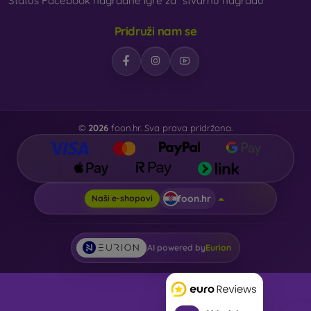
Status Facebook nagradne igre za “stvarnu nagradu”
Pridruži nam se
©
2026
foon.hr. Sva prava pridržana.
foon.hr
Naši e-shopovi
AI powered by
Eurion