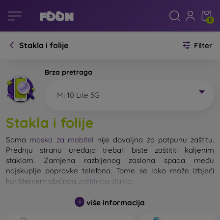
0
Stakla i folije
Filter
Brza pretraga
Mi 10 Lite 5G
Stakla i folije
Sama
maska za mobitel
nije dovoljna za potpunu zaštitu.
Prednju stranu uređaja trebali biste zaštititi kaljenim
staklom. Zamjena razbijenog zaslona spada među
najskuplje popravke telefona. Tome se lako može izbjeći
korištenjem običnog
zaštitnog stakla
.
više informacija
Nerazbijivo staklo za mobitel ne postoji, ali u većini slučajeva
zaslon ostane neoštećen prilikom pada. Ipak, izbor kaljenog