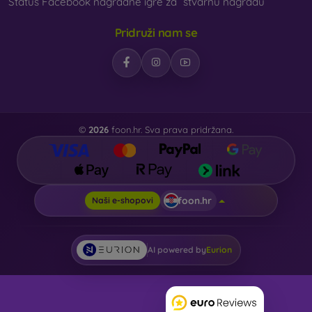
Status Facebook nagradne igre za “stvarnu nagradu”
Pridruži nam se
©
2026
foon.hr. Sva prava pridržana.
foon.hr
Naši e-shopovi
AI powered by
Eurion