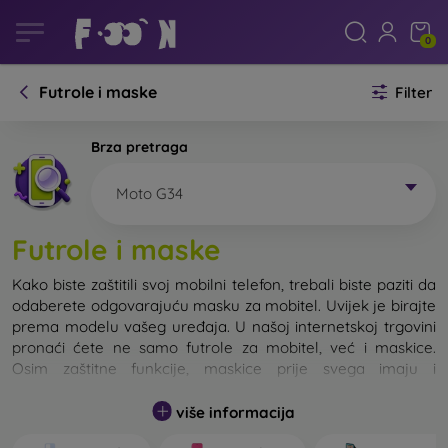
0
Futrole i maske
Filter
Brza pretraga
Moto G34
Futrole i maske
Kako biste zaštitili svoj mobilni telefon, trebali biste paziti da
odaberete odgovarajuću masku za mobitel. Uvijek je birajte
prema modelu vašeg uređaja. U našoj internetskoj trgovini
pronaći ćete ne samo futrole za mobitel, već i maskice.
Osim zaštitne funkcije, maskice prije svega imaju i
dizajnersku funkciju.
više informacija
Maskicu za mobitel možemo također nazvati i stražnjom
maskom. Namijenjena je za zaštitu stražnjeg dijela telefona.