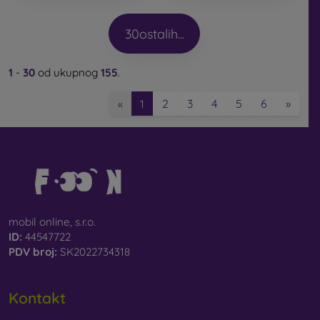
30
ostalih...
1
-
30
od ukupnog
155
.
2
3
4
5
6
»
«
1
mobil online, s.r.o.
ID:
44547722
PDV broj:
SK2022734318
Kontakt