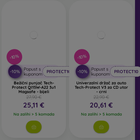
-10%
-10%
Popust s
Popust s
-10%
-10%
PROTECT10
PROTECT10
kuponom
kuponom
Bežični punjač Tech-
Univerzalni držač za auto
Protect QI15W-A22 3u1
Tech-Protect V3 za CD utor
Magsafe - bijeli
- crni
27,90 €
22,90 €
25,11 €
20,61 €
Na zalihi > 5 komada
Na zalihi > 5 komada