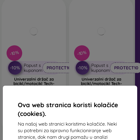
-10%
-10%
Popust s
Popust s
-10%
-10%
PROTECT10
PROTECT10
kuponom
kuponom
Univerzalni držač za
Univerzalni držač za
bicikl/motocikl Tech-
bicikl/motocikl Tech-
Protect V7 - crni
Protect V6 - crni
20,90 €
21,90 €
18,81 €
19,71 €
Ova web stranica koristi kolačiće
Na zalihi > 5 komada
Na zalihi > 5 komada
(cookies).
Na našoj web stranici koristimo kolačiće. Neki
su potrebni za ispravno funkcioniranje web
stranice, dok nam drugi pomažu u analizi