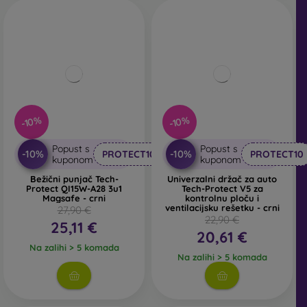
-10%
-10%
Popust s
Popust s
-10%
-10%
PROTECT10
PROTECT10
kuponom
kuponom
Bežični punjač Tech-
Univerzalni držač za auto
Protect QI15W-A28 3u1
Tech-Protect V5 za
Magsafe - crni
kontrolnu ploču i
ventilacijsku rešetku - crni
27,90 €
22,90 €
25,11 €
20,61 €
Na zalihi > 5 komada
Na zalihi > 5 komada