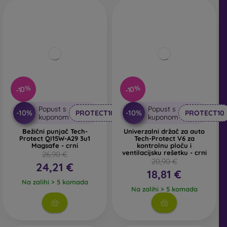
-10%
-10%
Popust s
Popust s
-10%
-10%
PROTECT10
PROTECT10
kuponom
kuponom
Bežični punjač Tech-
Univerzalni držač za auto
Protect QI15W-A29 3u1
Tech-Protect V6 za
Magsafe - crni
kontrolnu ploču i
ventilacijsku rešetku - crni
26,90 €
20,90 €
24,21 €
18,81 €
Na zalihi > 5 komada
Na zalihi > 5 komada