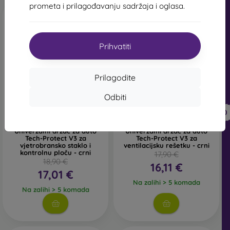
prometa i prilagođavanju sadržaja i oglasa.
Prihvatiti
Prilagodite
-10%
-10%
Odbiti
Popust s
Popust s
-10%
-10%
PROTECT10
PROTECT10
kuponom
kuponom
Univerzalni držač za auto
Univerzalni držač za auto
Tech-Protect V3 za
Tech-Protect V3 za
vjetrobransko staklo i
ventilacijsku rešetku - crni
kontrolnu ploču - crni
17,90 €
18,90 €
16,11 €
17,01 €
Na zalihi > 5 komada
Na zalihi > 5 komada