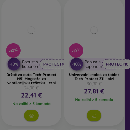
-10%
-10%
Popust s
Popust s
-10%
-10%
PROTECT10
PROTECT10
kuponom
kuponom
Držač za auto Tech-Protect
Univerzalni stalak za tablet
N51 Magsafe za
Tech-Protect Z11 - sivi
ventilacijsku rešetku - crni
30,90 €
24,90 €
27,81 €
22,41 €
Na zalihi > 5 komada
Na zalihi > 5 komada