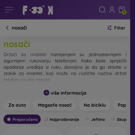
0
nosači
Filter
nosači
Držači za mobitel
namijenjeni su jednostavnijem i
sigurnijem rukovanju telefonom. Kako biste spriječili
ispadanje uređaja iz ruku, dovoljno je da ga stavite u
stalak za mobitel, koji može na različite načine držati
telefon na više mjesta.
Držači za mobitel
uglavnom su univerzalni. Zahvaljujući
više informacija
podesivim hvataljkama, možete ih prilagoditi svom
konkretnom modelu telefona. Razlikujemo nekoliko
Za auto
Magsafe nosač
Na biciklu
Pop So
različitih vrsta držača i stalaka za mobitel. Konkretno, to
su držači za mobitel za automobil, držači za mobitel za
Preporučeno
Najprodavanije
Jeftino
Skupo
bicikl ili motocikl, stolni držači za mobitel, popsocketi ili
selfie štapovi. Svaki od njih ima svoju vlastitu svrhu i