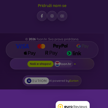
Pridruži nam se
©
2026
foon.hr. Sva prava pridržana.
foon.hr
Naši e-shopovi
AI powered by
Eurion