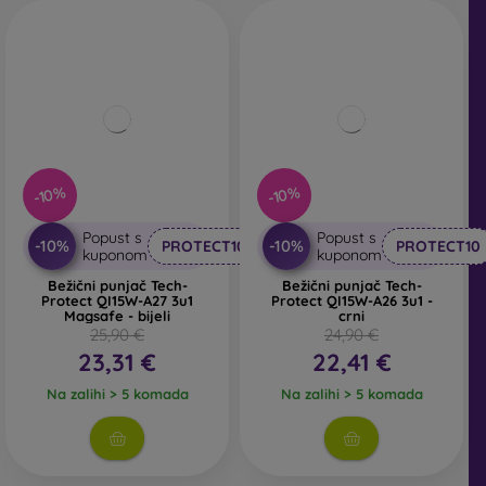
-10%
-10%
Popust s
Popust s
-10%
-10%
PROTECT10
PROTECT10
kuponom
kuponom
Bežični punjač Tech-
Bežični punjač Tech-
Protect QI15W-A27 3u1
Protect QI15W-A26 3u1 -
Magsafe - bijeli
crni
25,90 €
24,90 €
23,31 €
22,41 €
Na zalihi > 5 komada
Na zalihi > 5 komada