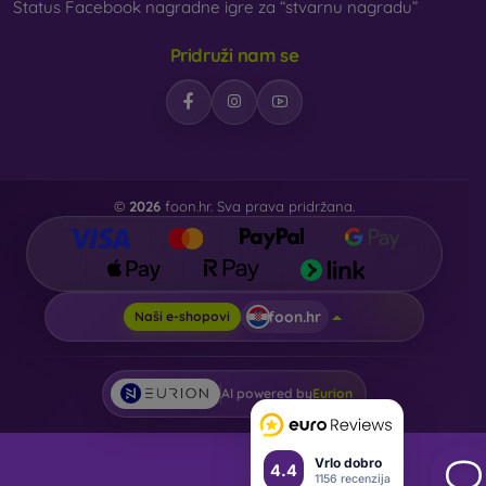
Status Facebook nagradne igre za “stvarnu nagradu”
Pridruži nam se
©
2026
foon.hr. Sva prava pridržana.
foon.hr
Naši e-shopovi
AI powered by
Eurion
Vrlo dobro
4.4
1156 recenzija