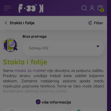
0
Stakla i folije
Filter
Brza pretraga
Galaxy A52
Stakla i folije
Sama
maska za mobitel
nije dovoljna za potpunu zaštitu.
Prednju stranu uređaja trebali biste zaštititi kaljenim
staklom. Zamjena razbijenog zaslona spada među
najskuplje popravke telefona. Tome se lako može izbjeći
korištenjem običnog
zaštitnog stakla
.
više informacija
Nerazbijivo staklo za mobitel ne postoji, ali u većini
slučajeva zaslon ostane neoštećen prilikom pada. Ipak,