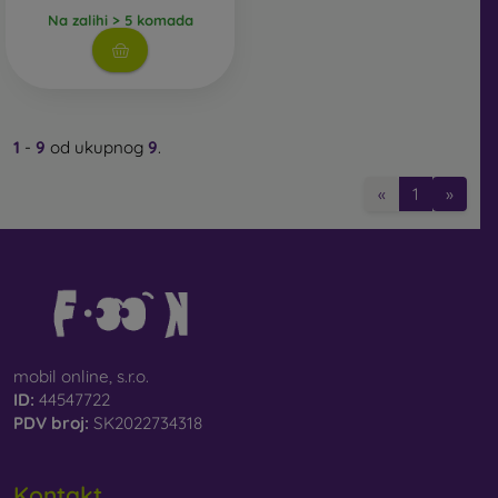
Na zalihi > 5 komada
1
-
9
od ukupnog
9
.
«
1
»
mobil online, s.r.o.
ID:
44547722
PDV broj:
SK2022734318
Kontakt