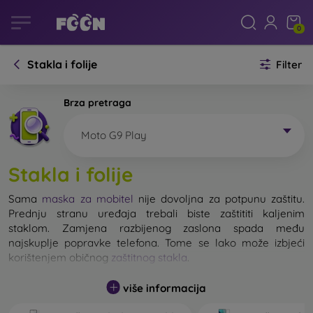
0
Stakla i folije
Filter
Brza pretraga
Moto G9 Play
Stakla i folije
Sama
maska za mobitel
nije dovoljna za potpunu zaštitu.
Prednju stranu uređaja trebali biste zaštititi kaljenim
staklom. Zamjena razbijenog zaslona spada među
najskuplje popravke telefona. Tome se lako može izbjeći
korištenjem običnog
zaštitnog stakla
.
više informacija
Nerazbijivo staklo za mobitel ne postoji, ali u većini slučajeva
zaslon ostane neoštećen prilikom pada. Ipak, izbor kaljenog