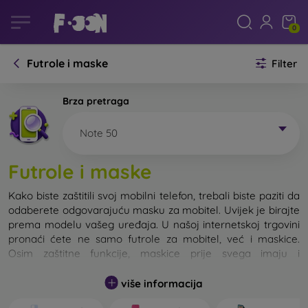
0
Futrole i maske
Filter
Brza pretraga
Note 50
Futrole i maske
Kako biste zaštitili svoj mobilni telefon, trebali biste paziti da
odaberete odgovarajuću masku za mobitel. Uvijek je birajte
prema modelu vašeg uređaja. U našoj internetskoj trgovini
pronaći ćete ne samo futrole za mobitel, već i maskice.
Osim zaštitne funkcije, maskice prije svega imaju i
dizajnersku funkciju.
više informacija
Maskicu za mobitel možemo također nazvati i stražnjom
maskom. Namijenjena je za zaštitu stražnjeg dijela telefona.