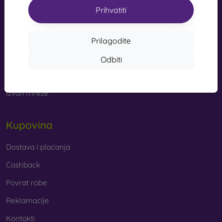
s kvalitetnom izradom pretvaraju vaš telefon u modni
Prihvatiti
info@mobilonline.sk
dodatak. Uglavnom su izrađene od gume i silikona i
mogu pružiti kvalitetnu zaštitu. Među najomiljenijim
Pišite nam
markama su Karl Lagerfeld, Guess, Marvel i Ferrari.
Prilagodite
Od ponedjeljka do petka:
Odbiti
Online
8:00 - 15:00
Od kojih se materijala izrađuju maske za mobitel?
Subota i nedjelja:
Maskice za telefon izrađuju se od raznih materijala. Ponekad
Izvan mreže
se koristi samo jedan materijal, no često se kombiniraju
različiti.
Kupovina
Guma i silikon
– ovi se materijali najčešće koriste za
izradu maskica za mobitel. Odlikuju se otpornošću na
udarce i fleksibilnošću, zahvaljujući kojoj se maskica
Dostava i plaćanja
vrlo lako stavlja na mobitel.
Cashback
Plastika
– plastične maske za mobitel također su vrlo
Povrat robe
popularne. Čvršće su od silikonskih, no nemaju tako
dobre učinke ublažavanja udaraca.
Reklamacije
Kontakti
Koža
– kožne maske za mobitel trajnije su od onih