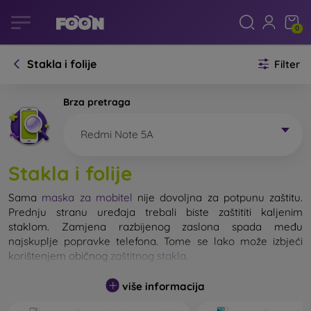
0
Stakla i folije
Filter
Brza pretraga
Redmi Note 5A
Stakla i folije
Sama
maska za mobitel
nije dovoljna za potpunu zaštitu.
Prednju stranu uređaja trebali biste zaštititi kaljenim
staklom. Zamjena razbijenog zaslona spada među
najskuplje popravke telefona. Tome se lako može izbjeći
korištenjem običnog
zaštitnog stakla
.
više informacija
Nerazbijivo staklo za mobitel ne postoji, ali u većini slučajeva
zaslon ostane neoštećen prilikom pada. Ipak, izbor kaljenog