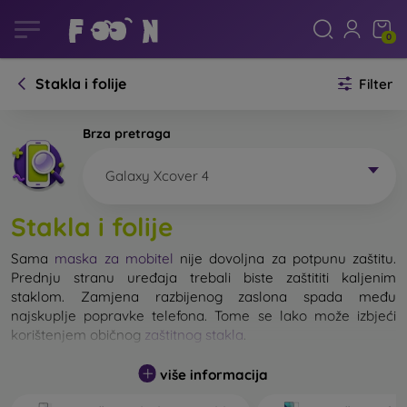
0
Stakla i folije
Filter
Brza pretraga
Galaxy Xcover 4
Stakla i folije
Sama
maska za mobitel
nije dovoljna za potpunu zaštitu.
Prednju stranu uređaja trebali biste zaštititi kaljenim
staklom. Zamjena razbijenog zaslona spada među
najskuplje popravke telefona. Tome se lako može izbjeći
korištenjem običnog
zaštitnog stakla
.
više informacija
Nerazbijivo staklo za mobitel ne postoji, ali u većini slučajeva
zaslon ostane neoštećen prilikom pada. Ipak, izbor kaljenog