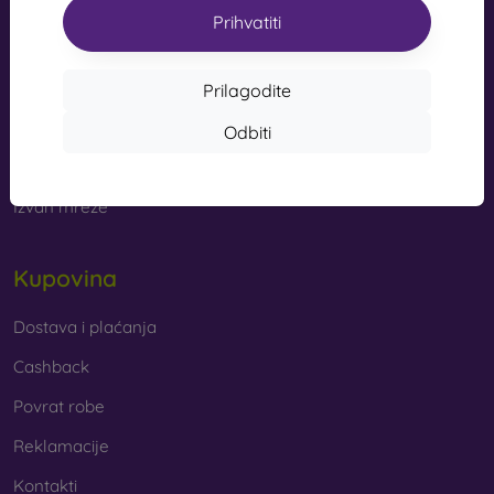
s kvalitetnom izradom pretvaraju vaš telefon u modni
Prihvatiti
info@mobilonline.sk
dodatak. Uglavnom su izrađene od gume i silikona i
mogu pružiti kvalitetnu zaštitu. Među najomiljenijim
Pišite nam
markama su Karl Lagerfeld, Guess, Marvel i Ferrari.
Prilagodite
Od ponedjeljka do petka:
Odbiti
Online
8:00 - 15:00
Od kojih se materijala izrađuju maske za mobitel?
Subota i nedjelja:
Maskice za telefon izrađuju se od raznih materijala. Ponekad
Izvan mreže
se koristi samo jedan materijal, no često se kombiniraju
različiti.
Kupovina
Guma i silikon
– ovi se materijali najčešće koriste za
izradu maskica za mobitel. Odlikuju se otpornošću na
udarce i fleksibilnošću, zahvaljujući kojoj se maskica
Dostava i plaćanja
vrlo lako stavlja na mobitel.
Cashback
Plastika
– plastične maske za mobitel također su vrlo
Povrat robe
popularne. Čvršće su od silikonskih, no nemaju tako
dobre učinke ublažavanja udaraca.
Reklamacije
Kontakti
Koža
– kožne maske za mobitel trajnije su od onih