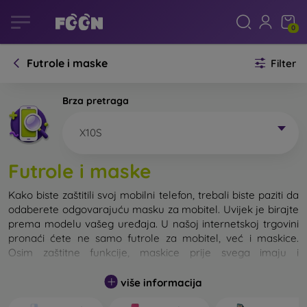
0
Futrole i maske
Filter
Brza pretraga
X10S
Futrole i maske
Kako biste zaštitili svoj mobilni telefon, trebali biste paziti da
odaberete odgovarajuću masku za mobitel. Uvijek je birajte
prema modelu vašeg uređaja. U našoj internetskoj trgovini
pronaći ćete ne samo futrole za mobitel, već i maskice.
Osim zaštitne funkcije, maskice prije svega imaju i
dizajnersku funkciju.
više informacija
Maskicu za mobitel možemo također nazvati i stražnjom
maskom. Namijenjena je za zaštitu stražnjeg dijela telefona.