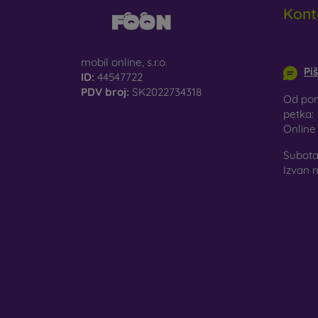
Kont
info@m
mobil online, s.r.o.
Pi
ID:
44547722
PDV broj:
SK2022734318
Od pon
petka:
Onlin
Subota 
Izvan 