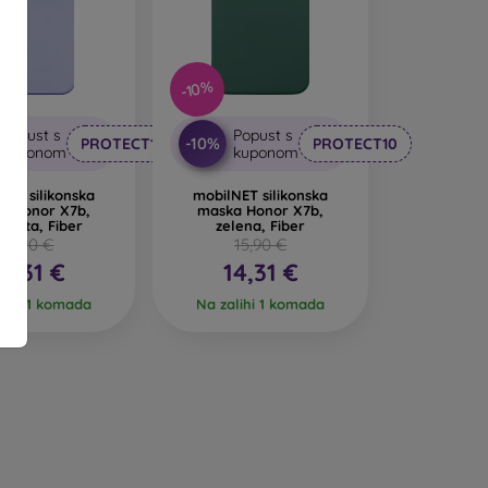
animljiv dizajn. Nedostatak pri padu je to što
-10%
 se od recikliranih materijala, pa se u prirodi
Popust s
Popust s
-10%
PROTECT10
PROTECT10
kuponom
kuponom
ih maskica za mobitel izrađenih od različitih
NET silikonska
mobilNET silikonska
a Honor X7b,
maska Honor X7b,
ičasta, Fiber
zelena, Fiber
15,90 €
15,90 €
14,31 €
14,31 €
lihi 1 komada
Na zalihi 1 komada