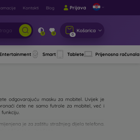
Prijava
lamacije
Kontakti
Blog
Košarica
0
0
0
 Entertainment
Smart
Tablete
Prijenosna računala
aberete odgovarajuću masku za mobitel. Uvijek je
pronaći ćete ne samo futrole za mobitel, već i
 funkciju.
njena je za zaštitu stražnjeg dijela telefona.
jalu od kojeg su izrađene.