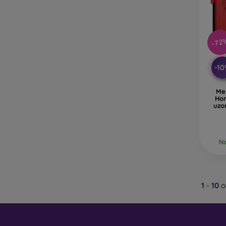
-72
-1
Me
Hon
uzor
Na
1
-
10
o