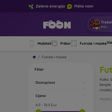
Zelena energija
Pišite nam
Trebat
Ja sam
Xi
Mobiteli
Pribor
Futrole i maske
Futrole i maske
Fu
Filter
Kako b
Dostupnost
birajt
maskice
Cijena
Maskic
Pojedin
4.9
-
18.9
Eur