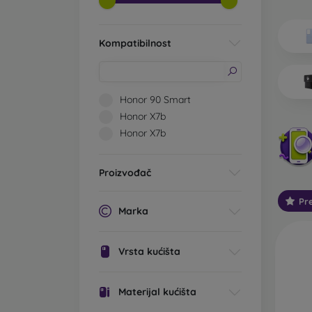
Koje v
Os
Kompatibilnost
im
0,
li
st
Honor 90 Smart
pr
Honor X7b
St
Honor X7b
mo
Ta
Proizvođač
za
Pr
Ot
Marka
Ta
is
Na
Vrsta kućišta
Ou
Materijal kućišta
ko
pa