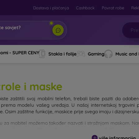
Dostava i plaćanja
Cashback
Povrat robe
Rek
e savjet?
 Mo
|
aomi - SUPER CENY
Stakla i folije
Gaming
Music and
trole i maske
iste zaštitili svoj mobilni telefon, trebali biste paziti da od
e prema modelu vašeg uređaja. U našoj internetskoj trgovini 
. Osim zaštitne funkcije, maskice prije svega imaju i dizajnersku
u za mobitel možemo također nazvati i stražnjom maskom. Namije
e maskice za mobitel razlikuju se ponajprije po debljini i materi
više informacija