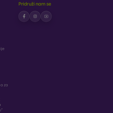
Pridruži nam se
ije
a za
k
a
u”