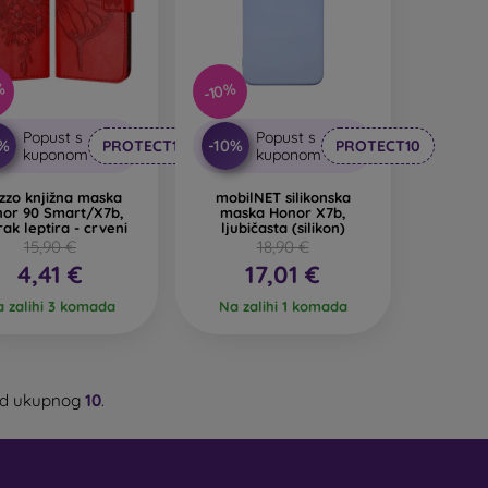
%
-10%
Popust s
Popust s
0%
-10%
PROTECT10
PROTECT10
kuponom
kuponom
zzo knjižna maska
mobilNET silikonska
or 90 Smart/X7b,
maska Honor X7b,
ak leptira - crveni
ljubičasta (silikon)
15,90 €
18,90 €
4,41 €
17,01 €
 zalihi 3 komada
Na zalihi 1 komada
d ukupnog
10
.