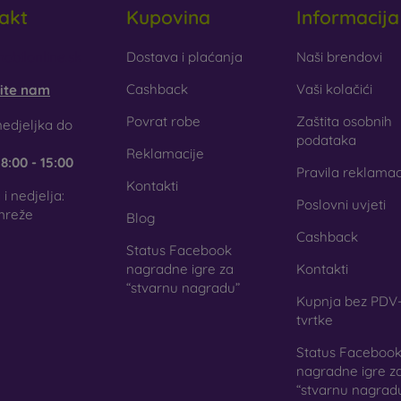
akt
Kupovina
Informacija
obilonline.sk
Dostava i plaćanja
Naši brendovi
Cashback
Vaši kolačići
šite nam
Povrat robe
Zaštita osobnih
edjeljka do
podataka
Reklamacije
e
8:00 - 15:00
Pravila reklamac
Kontakti
i nedjelja:
Poslovni uvjeti
mreže
Blog
Cashback
Status Facebook
nagradne igre za
Kontakti
“stvarnu nagradu”
Kupnja bez PDV-
tvrtke
Status Faceboo
nagradne igre z
“stvarnu nagrad