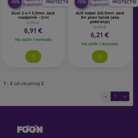
-10%
-10%
PROTECT10
PROTECT10
kuponom
kuponom
Dual 2-u-1 3,5mm Jack
AUX kabel 2x3,5mm Jack
razdjelnik - Crni
3m plavi tanak (eko
pakiranje)
9,90 €
6,90 €
8,91 €
6,21 €
Na zalihi 1 komada
Na zalihi 1 komada
1
-
2
od ukupnog
2
.
«
1
»