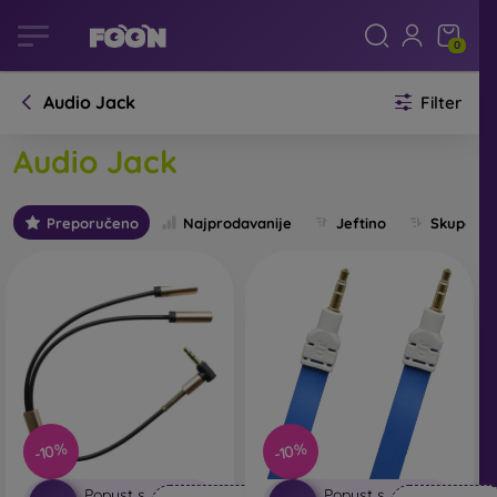
0
Audio Jack
Filter
Audio Jack
Preporučeno
Najprodavanije
Jeftino
Skupo
-10%
-10%
Popust s
Popust s