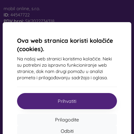
mobil online, s.r.o.
ID:
44547722
PDV broj:
SK2022734318
Kontakt
Ova web stranica koristi kolačiće
(cookies).
info@mobilonline.sk
Na našoj web stranici koristimo kolačiće. Neki
Pišite nam
su potrebni za ispravno funkcioniranje web
stranice, dok nam drugi pomažu u analizi
Od ponedjeljka do petka:
prometa i prilagođavanju sadržaja i oglasa.
Online
8:00 - 15:00
Subota i nedjelja:
Izvan mreže
Prihvatiti
Kupovina
Prilagodite
Odbiti
Dostava i plaćanja