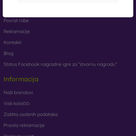
Cashback
Povrat robe
Reklamacije
Kontakti
Blog
Status Facebook nagradne igre za “stvarnu nagradu”
Informacija
Naši brendovi
Vaši kolačići
Zaštita osobnih podataka
Pravila reklamacije