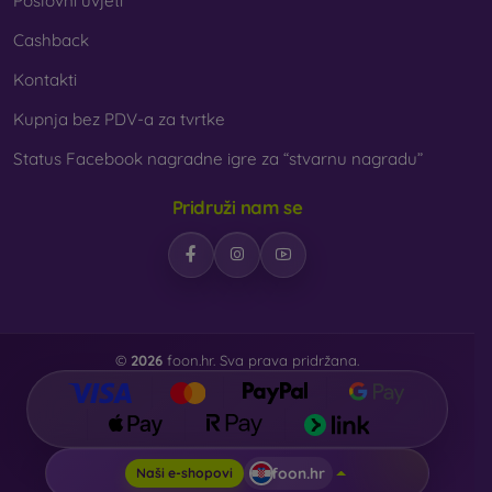
Poslovni uvjeti
Cashback
Kontakti
Kupnja bez PDV-a za tvrtke
Status Facebook nagradne igre za “stvarnu nagradu”
Pridruži nam se
©
2026
foon.hr. Sva prava pridržana.
foon.hr
Naši e-shopovi