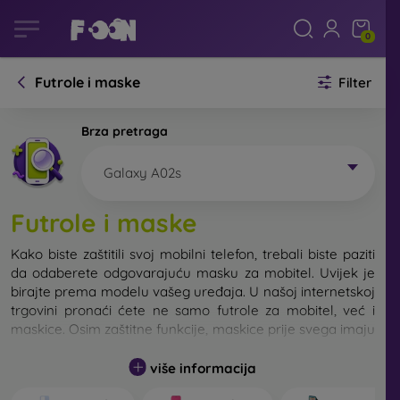
0
Futrole i maske
Filter
Brza pretraga
Galaxy A02s
Futrole i maske
Kako biste zaštitili svoj mobilni telefon, trebali biste paziti
da odaberete odgovarajuću masku za mobitel. Uvijek je
birajte prema modelu vašeg uređaja. U našoj internetskoj
trgovini pronaći ćete ne samo futrole za mobitel, već i
maskice. Osim zaštitne funkcije, maskice prije svega imaju
i dizajnersku funkciju.
više informacija
Maskicu za mobitel možemo također nazvati i stražnjom
maskom. Namijenjena je za zaštitu stražnjeg dijela