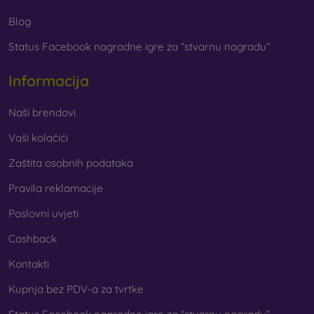
U našoj internetskoj trgovini FOON pronaći ćete desetke
Blog
zanimljivih maskica za mobitel izrađenih od različitih
Status Facebook nagradne igre za “stvarnu nagradu”
materijala. Dovoljno je samo odabrati onu pravu za sebe.
Informacija
Naši brendovi
Vaši kolačići
Zaštita osobnih podataka
Pravila reklamacije
Poslovni uvjeti
Cashback
Kontakti
Kupnja bez PDV-a za tvrtke