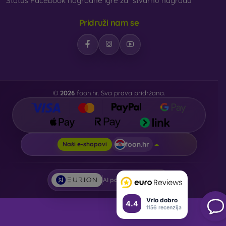
Status Facebook nagradne igre za “stvarnu nagradu”
Pridruži nam se
©
2026
foon.hr. Sva prava pridržana.
foon.hr
Naši e-shopovi
AI powered by
Eurion
Vrlo dobro
4.4
1156 recenzija