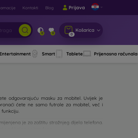
Prijava
lamacije
Kontakti
Blog
Košarica
0
0
0
 Entertainment
Smart
Tablete
Prijenosna računala
aberete odgovarajuću masku za mobitel. Uvijek je
pronaći ćete ne samo futrole za mobitel, već i
 funkciju.
njena je za zaštitu stražnjeg dijela telefona.
jalu od kojeg su izrađene.