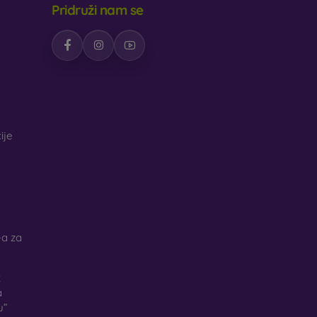
Pridruži nam se
ije
a za
k
a
u”