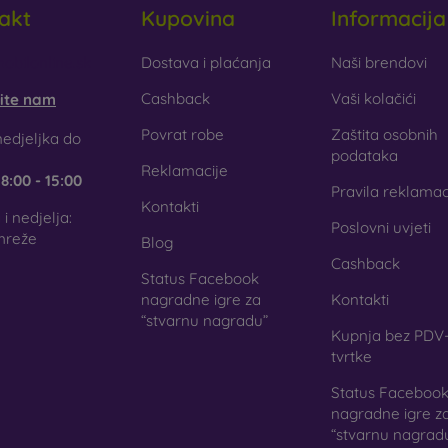
akt
Kupovina
Informacija
obilonline.sk
Dostava i plaćanja
Naši brendovi
Cashback
Vaši kolačići
šite nam
Povrat robe
Zaštita osobnih
edjeljka do
podataka
Reklamacije
e
8:00 - 15:00
Pravila reklamac
Kontakti
i nedjelja:
Poslovni uvjeti
mreže
Blog
Cashback
Status Facebook
nagradne igre za
Kontakti
“stvarnu nagradu”
Kupnja bez PDV-
tvrtke
Status Faceboo
nagradne igre z
“stvarnu nagrad