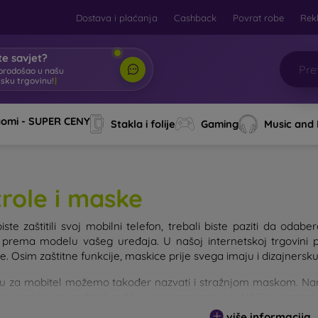
Dostava i plaćanja
Cashback
Povrat robe
Rek
e savjet?
brodošao u našu
tsku trgovinu!
|
aomi - SUPER CENY
Stakla i folije
Gaming
Music and
trole i maske
iste zaštitili svoj mobilni telefon, trebali biste paziti da od
e prema modelu vašeg uređaja. U našoj internetskoj trgovini 
. Osim zaštitne funkcije, maskice prije svega imaju i dizajnersku
u za mobitel možemo također nazvati i stražnjom maskom. Namije
e maskice za mobitel razlikuju se ponajprije po debljini i materi
više informacija