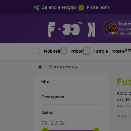
Zelena energija
Pišite nam
Trebat
Bok, do
interne
Xi
Mobiteli
Pribor
Futrole i maske
Futrole i maske
Fu
Filter
Kako b
Dostupnost
birajt
maskice
Cijena
Maskic
Pojedin
7.9
-
21.9
Eur