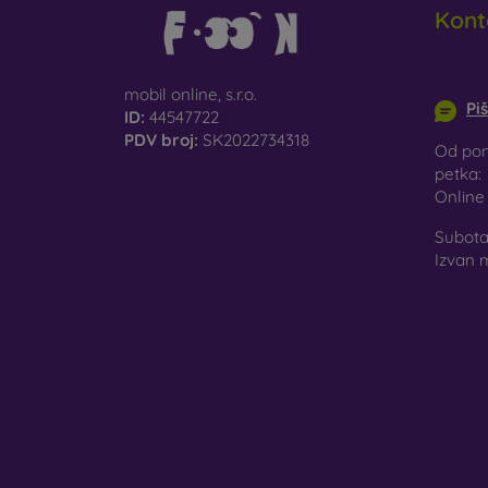
Kont
info@m
mobil online, s.r.o.
Pi
ID:
44547722
PDV broj:
SK2022734318
Od pon
petka:
Onlin
Subota 
Izvan 