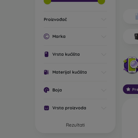
Koje v
Os
Proizvođač
im
0,
li
Marka
st
pr
Vrsta kućišta
St
mo
Ta
Materijal kućišta
za
Pr
Boja
Ot
Ta
is
Vrsta proizvoda
Na
Ou
Rezultati
ko
pa