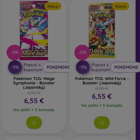
Novo
Novo
-5%
-5%
Popust s
Popust s
-5%
-5%
POKEMON5
POKEMON5
kuponom
kuponom
Pokémon TCG: Mega
Pokémon TCG: Wild Force -
Symphonia - Booster
Booster (Japonský)
(Japonský)
6,90 €
6,90 €
6,55 €
6,55 €
Na zalihi > 5 komada
Na zalihi > 5 komada