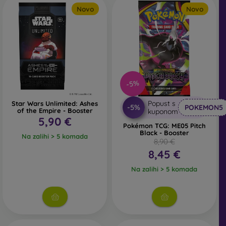
Novo
Novo
-5%
Popust s
Star Wars Unlimited: Ashes
-5%
POKEMON5
of the Empire - Booster
kuponom
5,90 €
Pokémon TCG: ME05 Pitch
Black - Booster
Na zalihi > 5 komada
8,90 €
8,45 €
Na zalihi > 5 komada