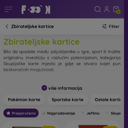
0
Zbirateljske kartice
Filter
Zbirateljske kartice
Bilo da spadate među zaljubljenike u igre, sport ili tražite
originalnu investiciju s rastućim potencijalom, kategorija
Skupljačke karte mjesto je gdje se otvara svijet pun
beskonačnih mogućnosti.
U našoj e-trgovini pronaći ćete širok izbor karata,
podijeljen u tri glavne sekcije: Pokémon karte, sportske
više informacija
karte i ostale skupljačke karte.
Pokémon karte
Sportske karte
Ostale kartice
Pokémon karte
– energija,
strategija i zbirateljska vrijednost
Preporučeno
Najprodavanije
Jeftino
Skupo
Pokémon karte iznimno su popularne među skupljačima i
igračima. Idealne su ne samo za nadopunjavanje zbirki,