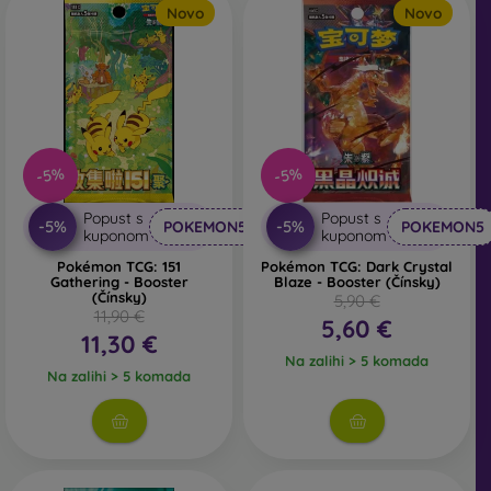
Novo
Novo
-5%
-5%
Popust s
Popust s
-5%
-5%
POKEMON5
POKEMON5
kuponom
kuponom
Pokémon TCG: 151
Pokémon TCG: Dark Crystal
Gathering - Booster
Blaze - Booster (Čínsky)
(Čínsky)
5,90 €
11,90 €
5,60 €
11,30 €
Na zalihi > 5 komada
Na zalihi > 5 komada