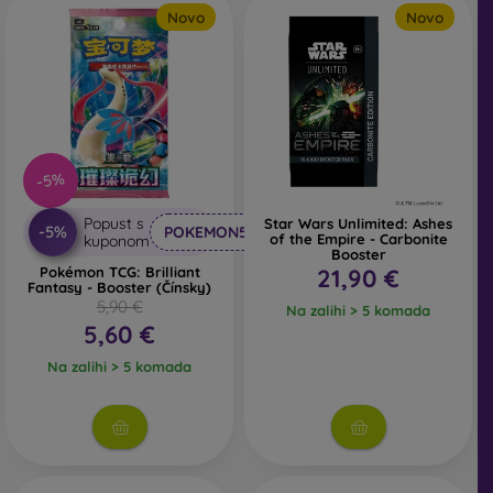
Novo
Novo
-5%
Popust s
Star Wars Unlimited: Ashes
-5%
POKEMON5
of the Empire - Carbonite
kuponom
Booster
Pokémon TCG: Brilliant
21,90 €
Fantasy - Booster (Čínsky)
5,90 €
Na zalihi > 5 komada
5,60 €
Na zalihi > 5 komada