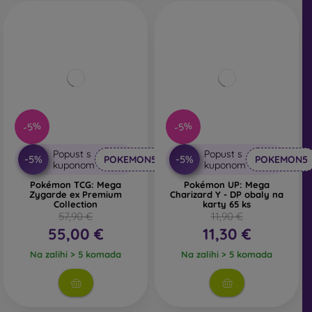
-5%
-5%
Popust s
Popust s
-5%
-5%
POKEMON5
POKEMON5
kuponom
kuponom
Pokémon TCG: Mega
Pokémon UP: Mega
Zygarde ex Premium
Charizard Y - DP obaly na
Collection
karty 65 ks
57,90 €
11,90 €
55,00 €
11,30 €
Na zalihi > 5 komada
Na zalihi > 5 komada