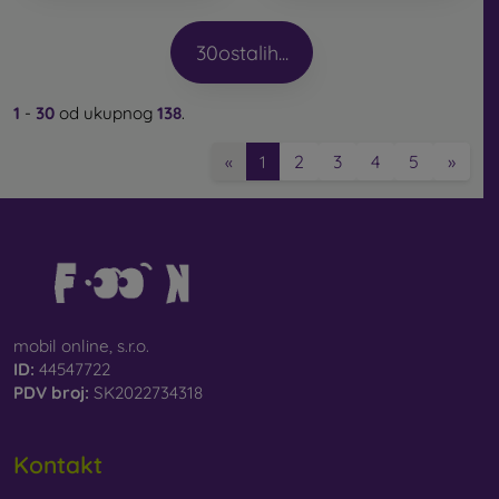
30
ostalih...
1
-
30
od ukupnog
138
.
2
3
4
5
»
«
1
mobil online, s.r.o.
ID:
44547722
PDV broj:
SK2022734318
Kontakt