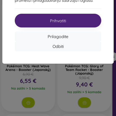
prometa i prilagođavanju sadržaja i oglasa.
Novo
Novo
Prihvatiti
Prilagodite
-5%
-5%
Odbiti
Popust s
Popust s
-5%
-5%
POKEMON5
POKEMON5
kuponom
kuponom
Pokémon TCG: Heat Wave
Pokémon TCG: Glory of
Arena - Booster (Japonský)
Team Rocket - Booster
(Japonský)
6,90 €
9,90 €
6,55 €
9,40 €
Na zalihi > 5 komada
Na zalihi > 5 komada