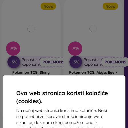
Novo
Novo
-5%
-5%
Popust s
Popust s
-5%
-5%
POKEMON5
POKEMON5
kuponom
kuponom
Pokémon TCG: Shiny
Pokémon TCG: Abyss Eye -
Treasure ex - Booster
Booster (Japonský)
(Japonský)
7,90 €
19,90 €
7,50 €
18,90 €
Ova web stranica koristi kolačiće
Na zalihi > 5 komada
(cookies).
Na zalihi > 5 komada
Na našoj web stranici koristimo kolačiće. Neki
su potrebni za ispravno funkcioniranje web
stranice, dok nam drugi pomažu u analizi