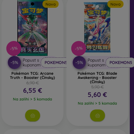
Novo
Novo
-5%
-5%
Popust s
Popust s
-5%
-5%
POKEMON5
POKEMON5
kuponom
kuponom
Pokémon TCG: Arcane
Pokémon TCG: Blade
Truth - Booster (Čínsky)
Awakening - Booster
(Čínsky)
6,90 €
5,90 €
6,55 €
5,60 €
Na zalihi > 5 komada
Na zalihi > 5 komada