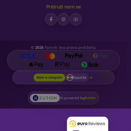
Pridruži nam se
©
2026
foon.hr. Sva prava pridržana.
foon.hr
Naši e-shopovi
AI powered by
Eurion