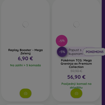
-5%
Popust s
Replay Booster - Mega
-5%
POKEMON5
Zelený
kuponom
6,90 €
Pokémon TCG: Mega
Greninja ex Premium
Na zalihi > 5 komada
Collection
59,90 €
56,90 €
Posljednji komad na
skladištu