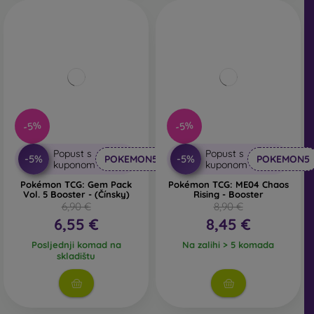
-5%
-5%
Popust s
Popust s
-5%
-5%
POKEMON5
POKEMON5
kuponom
kuponom
Pokémon TCG: Gem Pack
Pokémon TCG: ME04 Chaos
Vol. 5 Booster - (Čínsky)
Rising - Booster
6,90 €
8,90 €
6,55 €
8,45 €
Posljednji komad na
Na zalihi > 5 komada
skladištu