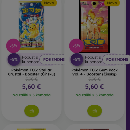
Novo
Novo
efekte koji povećavaju njihovu skupljačku atraktivnost.
Ne ustručavajte se kontaktirati nas – rado ćemo vam
savjetovati i pomoći u odabiru pravih karata baš za vas.
-5%
-5%
Popust s
Popust s
-5%
-5%
POKEMON5
POKEMON5
kuponom
kuponom
Pokémon TCG: Stellar
Pokémon TCG: Gem Pack
Crystal - Booster (Čínsky)
Vol. 4 - Booster (Čínsky)
5,90 €
5,90 €
5,60 €
5,60 €
Na zalihi > 5 komada
Na zalihi > 5 komada