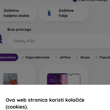
aljenih stakala za mobitel. Na što biste trebali obratiti pozornost
Zaštitna
Zaštitne
kaljena stakla
folije
e vrste zaštitnih stakala za mobi
Brza pretraga
Galaxy A30s
no zaštitno staklo 2D
– radi se o ravnom staklu koje je namijenj
a stakla su u nekim slučajevima manja i ne prekrivaju cijeli zas
eporučeno
Najprodavanije
Jeftino
Skupo
Popust
 uz zaslon. Takva se stakla danas više ne proizvode u velikoj mje
verzalna zaštitna stakla.
no staklo 2,5D
– spada među najčešće korištene vrste kaljenih
e, ali za razliku od klasičnih stakala imaju zaobljene rubove, 
varijante – prozirna ili s crnim rubom. Zaštitno staklo ne d
čvršće stražnje maske ili preklopne futrole koje neće odignuti st
no staklo 3D
– radi se o staklu koje u potpunosti prekriva zaslon
Ova web stranica koristi kolačiće
a, uključujući i rubove. Potrebno je, međutim, odabrati odgovara
(cookies).
bi odignuti ovo staklo. Zato se preporučuje korištenje t