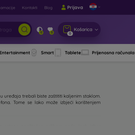
Prijava
lamacije
Kontakti
Blog
Košarica
0
0
0
 Entertainment
Smart
Tablete
Prijenosna računala
 uređaja trebali biste zaštititi kaljenim staklom.
fona. Tome se lako može izbjeći korištenjem
lon ostane neoštećen prilikom pada. Ipak, izbor
, to će bolje štititi uređaj. Na tržištu postoji više