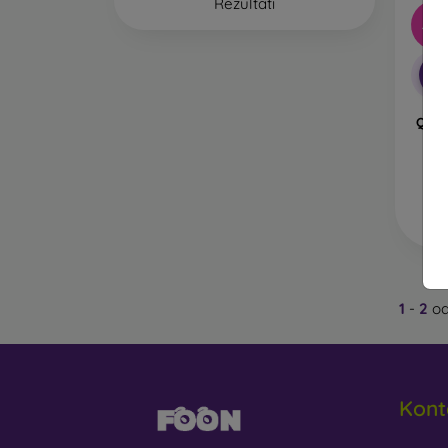
Rezultati
kompat
-10
Zaštit
pružaju
-1
Privac
Q Gla
Time št
Anti-B
vid.
Na
Na 
1
-
2
od
Zaštit
označe
od klju
Kont
Ako tr
površin