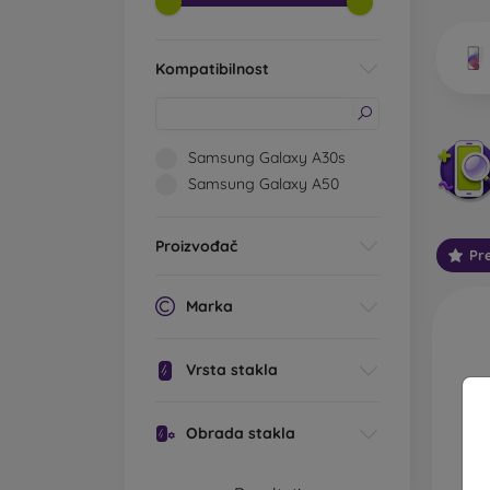
vrsta k
Kompatibilnost
Koj
Samsung Galaxy A30s
Samsung Galaxy A50
Klasič
zaštitn
Proizvođač
Pr
prianja
kao uni
Marka
Zaštit
zaslon
Vrsta stakla
dvije 
odabir 
Obrada stakla
Zaštit
zaslon
mogle 