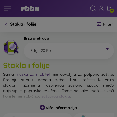
0
Stakla i folije
Filter
Brza pretraga
Edge 20 Pro
Stakla i folije
Sama
maska za mobitel
nije dovoljna za potpunu zaštitu.
Prednju stranu uređaja trebali biste zaštititi kaljenim
staklom. Zamjena razbijenog zaslona spada među
najskuplje popravke telefona. Tome se lako može izbjeći
korištenjem običnog
zaštitnog stakla
.
više informacija
Nerazbijivo staklo za mobitel ne postoji, ali u većini slučajeva
zaslon ostane neoštećen prilikom pada. Ipak, izbor kaljenog