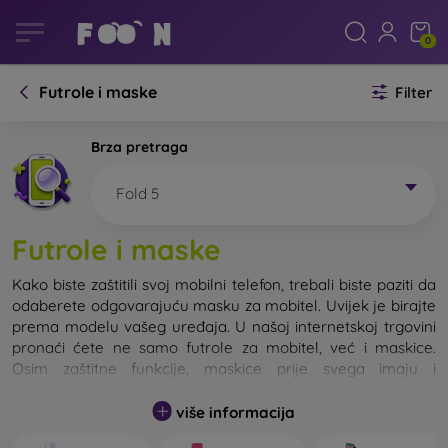
0
Futrole i maske
Filter
Brza pretraga
Fold 5
Futrole i maske
Kako biste zaštitili svoj mobilni telefon, trebali biste paziti da
odaberete odgovarajuću masku za mobitel. Uvijek je birajte
prema modelu vašeg uređaja. U našoj internetskoj trgovini
pronaći ćete ne samo futrole za mobitel, već i maskice.
Osim zaštitne funkcije, maskice prije svega imaju i
dizajnersku funkciju.
više informacija
Maskicu za mobitel možemo također nazvati i stražnjom
maskom. Namijenjena je za zaštitu stražnjeg dijela telefona.