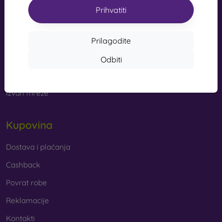
s kvalitetnom izradom pretvaraju vaš telefon u modni
Prihvatiti
info@mobilonline.sk
dodatak. Uglavnom su izrađene od gume i silikona i
mogu pružiti kvalitetnu zaštitu. Među najomiljenijim
Pišite nam
markama su Karl Lagerfeld, Guess, Marvel i Ferrari.
Prilagodite
Od ponedjeljka do petka:
Odbiti
Online
8:00 - 15:00
Od kojih se materijala izrađuju maske za mobitel?
Subota i nedjelja:
Maskice za telefon izrađuju se od raznih materijala. Ponekad
Izvan mreže
se koristi samo jedan materijal, no često se kombiniraju
različiti.
Kupovina
Guma i silikon
– ovi se materijali najčešće koriste za
izradu maskica za mobitel. Odlikuju se otpornošću na
udarce i fleksibilnošću, zahvaljujući kojoj se maskica
Dostava i plaćanja
vrlo lako stavlja na mobitel.
Cashback
Plastika
– plastične maske za mobitel također su vrlo
Povrat robe
popularne. Čvršće su od silikonskih, no nemaju tako
dobre učinke ublažavanja udaraca.
Reklamacije
Kontakti
Koža
– kožne maske za mobitel trajnije su od onih