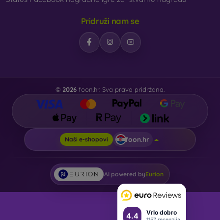
Pridruži nam se
©
2026
foon.hr. Sva prava pridržana.
foon.hr
Naši e-shopovi
AI powered by
Eurion
Vrlo dobro
4.4
1157 recenzija