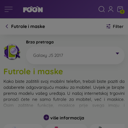
0
Futrole i maske
Filter
Brza pretraga
Galaxy J5 2017
Futrole i maske
Kako biste zaštitili svoj mobilni telefon, trebali biste paziti da
odaberete odgovarajuću masku za mobitel. Uvijek je birajte
prema modelu vašeg uređaja. U našoj internetskoj trgovini
pronaći ćete ne samo futrole za mobitel, već i maskice.
Osim zaštitne funkcije, maskice prije svega imaju i
dizajnersku funkciju.
više informacija
Maskicu za mobitel možemo također nazvati i stražnjom
maskom. Namijenjena je za zaštitu stražnjeg dijela telefona.