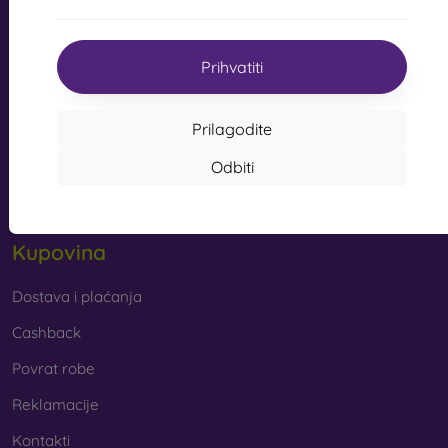
s kvalitetnom izradom pretvaraju vaš telefon u modni
info@mobilonline.sk
dodatak. Uglavnom su izrađene od gume i silikona i
mogu pružiti kvalitetnu zaštitu. Među najomiljenijim
Prihvatiti
Pišite nam
markama su Karl Lagerfeld, Guess, Marvel i Ferrari.
Od ponedjeljka do petka:
Prilagodite
Online
8:00 - 15:00
Od kojih se materijala izrađuju maske za mobitel?
Odbiti
Subota i nedjelja:
Maskice za telefon izrađuju se od raznih materijala. Ponekad
Izvan mreže
se koristi samo jedan materijal, no često se kombiniraju
različiti.
Kupovina
Guma i silikon
– ovi se materijali najčešće koriste za
izradu maskica za mobitel. Odlikuju se otpornošću na
udarce i fleksibilnošću, zahvaljujući kojoj se maskica
Dostava i plaćanja
vrlo lako stavlja na mobitel.
Cashback
Plastika
– plastične maske za mobitel također su vrlo
Povrat robe
popularne. Čvršće su od silikonskih, no nemaju tako
dobre učinke ublažavanja udaraca.
Reklamacije
Kontakti
Koža
– kožne maske za mobitel trajnije su od onih