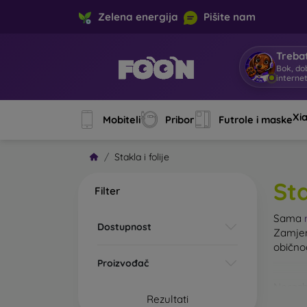
Zelena energija
Pišite nam
Trebat
Bok, do
interne
Xi
Mobiteli
Pribor
Futrole i maske
Stakla i folije
Sta
Filter
Sama
Dostupnost
Zamjen
običn
Proizvođač
Nerazb
Rezultati
kaljeno