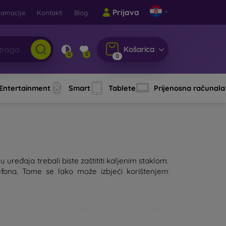
Prijava
lamacije
Kontakti
Blog
Košarica
0
0
0
 Entertainment
Smart
Tablete
Prijenosna računala
 uređaja trebali biste zaštititi kaljenim staklom.
fona. Tome se lako može izbjeći korištenjem
lon ostane neoštećen prilikom pada. Ipak, izbor
, to će bolje štititi uređaj. Na tržištu postoji više