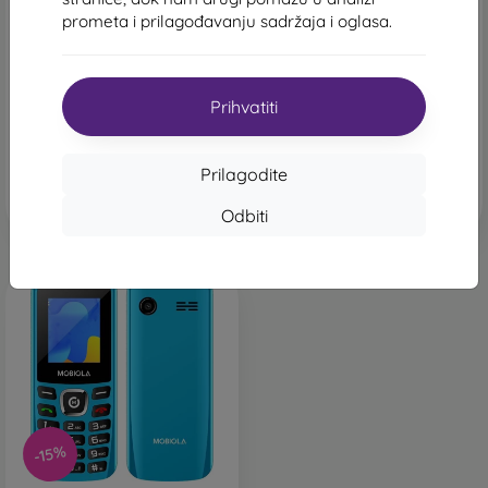
Mobiola MB3020 crveni
Mobiola MB3020 crni
prometa i prilagođavanju sadržaja i oglasa.
26,90 €
26,90 €
22,90 €
22,90 €
Posljednji komad na
Posljednji komad na
skladištu
skladištu
Prihvatiti
Prilagodite
Odbiti
-15%