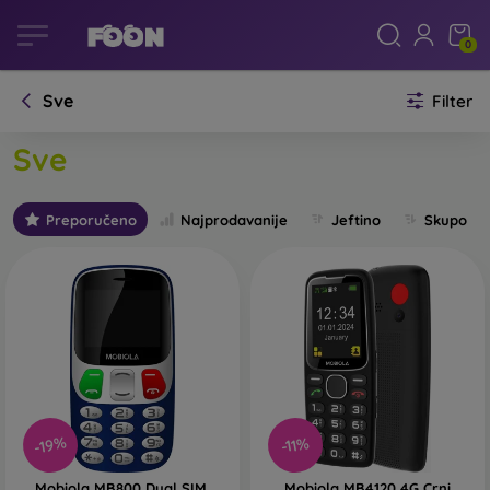
0
Sve
Filter
Sve
Preporučeno
Najprodavanije
Jeftino
Skupo
-19%
-11%
Mobiola MB800 Dual SIM,
Mobiola MB4120 4G Crni