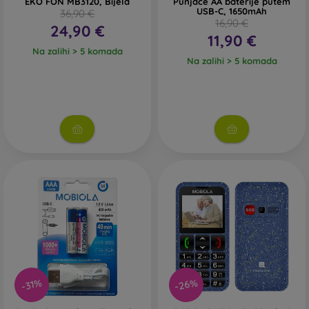
EKO FÓN MB3120, Bijela
Punjače AA baterije putem
USB-C, 1650mAh
36,90 €
16,90 €
24,90 €
11,90 €
Na zalihi > 5 komada
Na zalihi > 5 komada
-26%
-31%