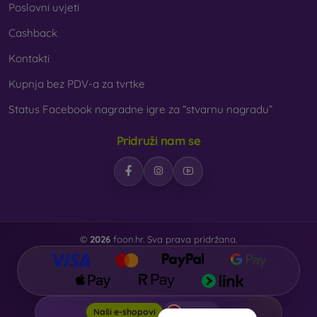
Poslovni uvjeti
Cashback
Kontakti
Kupnja bez PDV-a za tvrtke
Status Facebook nagradne igre za “stvarnu nagradu”
Pridruži nam se
©
2026
foon.hr. Sva prava pridržana.
foon.hr
Naši e-shopovi