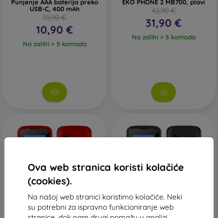
Punjenje AAA baterija preko
EKO PHONE 2 MB700, plavi
USB-C, 400 mAh
42,90 €
15,90 €
31,90 €
10,90 €
Na zalihi > 5 komada
Na zalihi > 5 komada
Ova web stranica koristi kolačiće
(cookies).
Na našoj web stranici koristimo kolačiće. Neki
-15%
-15%
su potrebni za ispravno funkcioniranje web
stranice, dok nam drugi pomažu u analizi