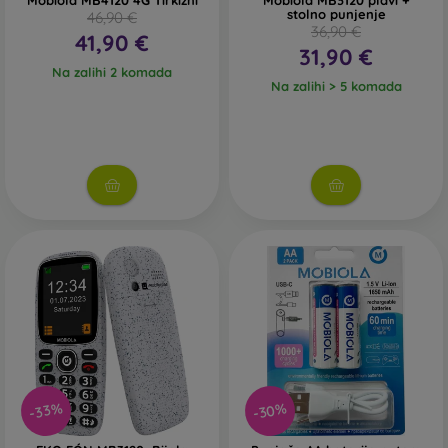
Mobiola MB4120 4G Tirkizni
Mobiola MB3120 plavi +
stolno punjenje
46,90 €
36,90 €
41,90 €
31,90 €
Na zalihi 2 komada
Na zalihi > 5 komada
-30%
-33%