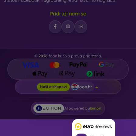
Status Facebook nagradne igre za “stvarnu nagradu”
Pridruži nam se
©
2026
foon.hr. Sva prava pridržana.
foon.hr
Naši e-shopovi
AI powered by
Eurion