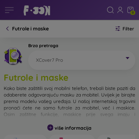
0
Futrole i maske
Filter
Brza pretraga
XCover7 Pro
Futrole i maske
Kako biste zaštitili svoj mobilni telefon, trebali biste paziti da
odaberete odgovarajuću masku za mobitel. Uvijek je birajte
prema modelu vašeg uređaja. U našoj internetskoj trgovini
pronaći ćete ne samo futrole za mobitel, već i maskice.
Osim zaštitne funkcije, maskice prije svega imaju i
dizajnersku funkciju.
više informacija
Maskicu za mobitel možemo također nazvati i stražnjom
maskom. Namijenjena je za zaštitu stražnjeg dijela telefona.