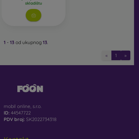
skladištu
1
-
13
od ukupnog
13
.
«
1
»
mobil online, s.r.o.
ID:
44547722
PDV broj:
SK2022734318