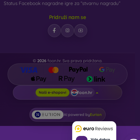
Status Facebook nagradne igre za “stvarnu nagradu”
Pridruži nam se
©
2026
foon.hr. Sva prava pridržana.
foon.hr
Naši e-shopovi
AI powered by
Eurion
Vrlo dobro