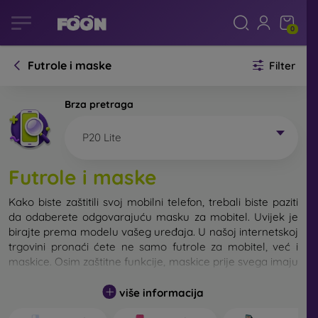
0
Futrole i maske
Filter
Brza pretraga
P20 Lite
Futrole i maske
Kako biste zaštitili svoj mobilni telefon, trebali biste paziti
da odaberete odgovarajuću masku za mobitel. Uvijek je
birajte prema modelu vašeg uređaja. U našoj internetskoj
trgovini pronaći ćete ne samo futrole za mobitel, već i
maskice. Osim zaštitne funkcije, maskice prije svega imaju
i dizajnersku funkciju.
više informacija
Maskicu za mobitel možemo također nazvati i stražnjom
maskom. Namijenjena je za zaštitu stražnjeg dijela