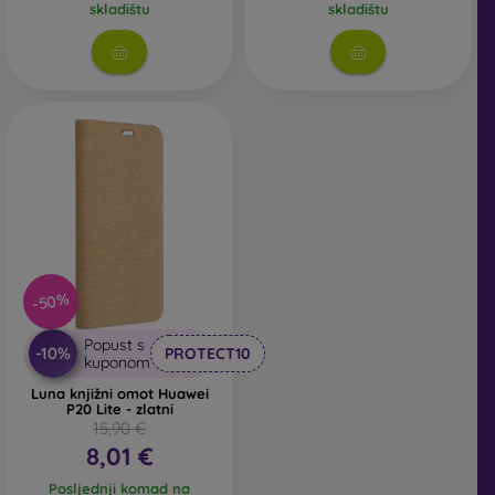
skladištu
skladištu
-50%
Popust s
-10%
PROTECT10
kuponom
Luna knjižni omot Huawei
P20 Lite - zlatni
15,90 €
8,01 €
Posljednji komad na