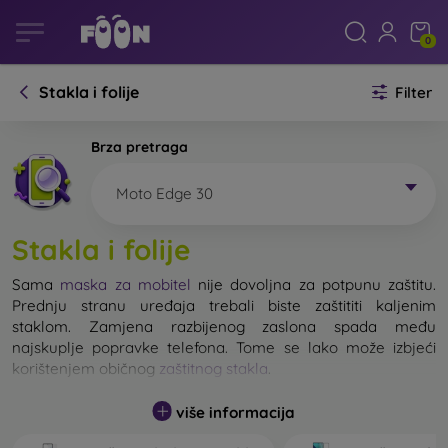
0
Stakla i folije
Filter
Brza pretraga
Moto Edge 30
Stakla i folije
Sama
maska za mobitel
nije dovoljna za potpunu zaštitu.
Prednju stranu uređaja trebali biste zaštititi kaljenim
staklom. Zamjena razbijenog zaslona spada među
najskuplje popravke telefona. Tome se lako može izbjeći
korištenjem običnog
zaštitnog stakla
.
više informacija
Nerazbijivo staklo za mobitel ne postoji, ali u većini slučajeva
zaslon ostane neoštećen prilikom pada. Ipak, izbor kaljenog