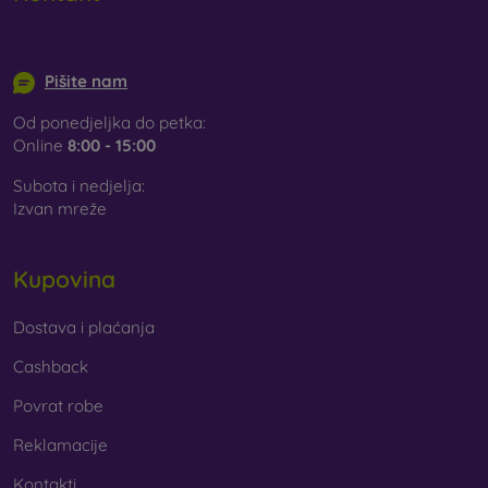
pronaći ćete široku ponudu različitih folija i kaljenih stakala
za mobitel.
info@mobilonline.sk
Pišite nam
Od ponedjeljka do petka:
Online
8:00 - 15:00
Subota i nedjelja:
Izvan mreže
Kupovina
Dostava i plaćanja
Cashback
Povrat robe
Reklamacije
Kontakti