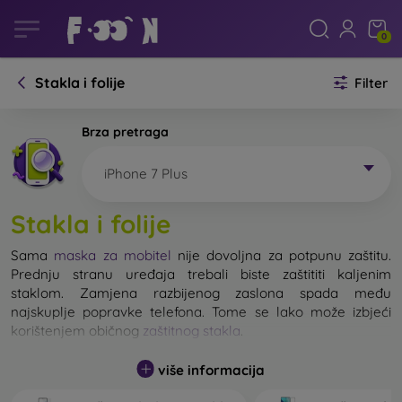
0
Stakla i folije
Filter
Brza pretraga
iPhone 7 Plus
Stakla i folije
Sama
maska za mobitel
nije dovoljna za potpunu zaštitu.
Prednju stranu uređaja trebali biste zaštititi kaljenim
staklom. Zamjena razbijenog zaslona spada među
najskuplje popravke telefona. Tome se lako može izbjeći
korištenjem običnog
zaštitnog stakla
.
više informacija
Nerazbijivo staklo za mobitel ne postoji, ali u većini slučajeva
zaslon ostane neoštećen prilikom pada. Ipak, izbor kaljenog