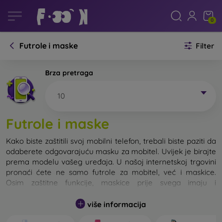
0
Futrole i maske
Filter
Brza pretraga
10
Futrole i maske
Kako biste zaštitili svoj mobilni telefon, trebali biste paziti da
odaberete odgovarajuću masku za mobitel. Uvijek je birajte
prema modelu vašeg uređaja. U našoj internetskoj trgovini
pronaći ćete ne samo futrole za mobitel, već i maskice.
Osim zaštitne funkcije, maskice prije svega imaju i
dizajnersku funkciju.
više informacija
Maskicu za mobitel možemo također nazvati i stražnjom
maskom. Namijenjena je za zaštitu stražnjeg dijela telefona.