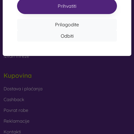
s kvalitetnom izradom pretvaraju vaš telefon u modni
Prihvatiti
info@mobilonline.sk
dodatak. Uglavnom su izrađene od gume i silikona i
mogu pružiti kvalitetnu zaštitu. Među najomiljenijim
Pišite nam
markama su Karl Lagerfeld, Guess, Marvel i Ferrari.
Prilagodite
Od ponedjeljka do petka:
Odbiti
Online
8:00 - 15:00
Od kojih se materijala izrađuju maske za mobitel?
Subota i nedjelja:
Maskice za telefon izrađuju se od raznih materijala. Ponekad
Izvan mreže
se koristi samo jedan materijal, no često se kombiniraju
različiti.
Kupovina
Guma i silikon
– ovi se materijali najčešće koriste za
izradu maskica za mobitel. Odlikuju se otpornošću na
udarce i fleksibilnošću, zahvaljujući kojoj se maskica
Dostava i plaćanja
vrlo lako stavlja na mobitel.
Cashback
Plastika
– plastične maske za mobitel također su vrlo
Povrat robe
popularne. Čvršće su od silikonskih, no nemaju tako
dobre učinke ublažavanja udaraca.
Reklamacije
Kontakti
Koža
– kožne maske za mobitel trajnije su od onih