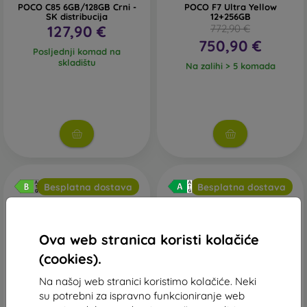
POCO C85 6GB/128GB Crni -
POCO F7 Ultra Yellow
SK distribucija
12+256GB
127,90 €
772,90 €
750,90 €
Posljednji komad na
skladištu
Na zalihi > 5 komada
Besplatna dostava
Besplatna dostava
Ova web stranica koristi kolačiće
(cookies).
Na našoj web stranici koristimo kolačiće. Neki
-3%
su potrebni za ispravno funkcioniranje web