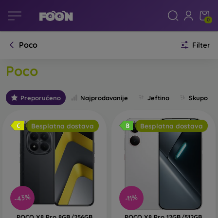
0
Poco
Filter
Poco
Preporučeno
Najprodavanije
Jeftino
Skupo
Besplatna dostava
Besplatna dostava
-43%
-11%
POCO X8 Pro 8GB/256GB
POCO X8 Pro 12GB/512GB