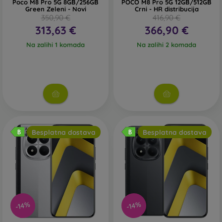
Poco M8 Pro 5G 8GB/256GB
POCO M8 Pro 5G 12GB/512GB
Green Zeleni - Novi
Crni - HR distribucija
350,90 €
416,90 €
313,63 €
366,90 €
Na zalihi 1 komada
Na zalihi 2 komada
Besplatna dostava
Besplatna dostava
-14%
-14%