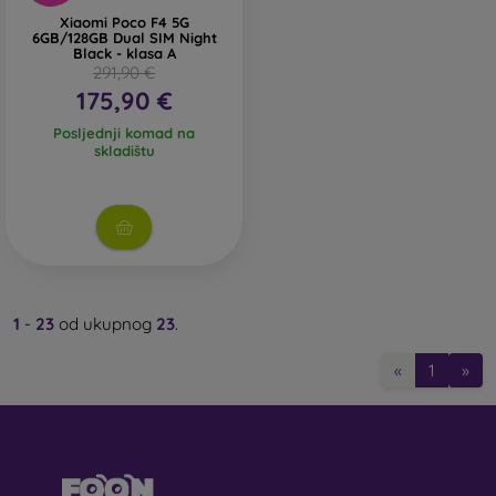
Xiaomi Poco F4 5G
6GB/128GB Dual SIM Night
Black - klasa A
291,90 €
175,90 €
Posljednji komad na
skladištu
1
-
23
od ukupnog
23
.
«
1
»