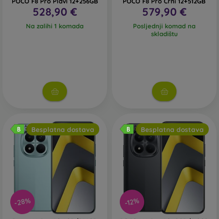
POCO F8 Pro Plavi 12+256GB
POCO F8 Pro Crni 12+512GB
528,90 €
579,90 €
Na zalihi 1 komada
Posljednji komad na
skladištu
Besplatna dostava
Besplatna dostava
-28%
-12%