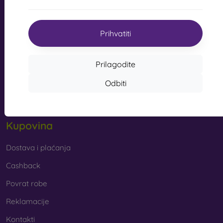
s kvalitetnom izradom pretvaraju vaš telefon u modni
info@mobilonline.sk
dodatak. Uglavnom su izrađene od gume i silikona i
mogu pružiti kvalitetnu zaštitu. Među najomiljenijim
Prihvatiti
Pišite nam
markama su Karl Lagerfeld, Guess, Marvel i Ferrari.
Od ponedjeljka do petka:
Prilagodite
Online
8:00 - 15:00
Od kojih se materijala izrađuju maske za mobitel?
Odbiti
Subota i nedjelja:
Maskice za telefon izrađuju se od raznih materijala. Ponekad
Izvan mreže
se koristi samo jedan materijal, no često se kombiniraju
različiti.
Kupovina
Guma i silikon
– ovi se materijali najčešće koriste za
izradu maskica za mobitel. Odlikuju se otpornošću na
udarce i fleksibilnošću, zahvaljujući kojoj se maskica
Dostava i plaćanja
vrlo lako stavlja na mobitel.
Cashback
Plastika
– plastične maske za mobitel također su vrlo
Povrat robe
popularne. Čvršće su od silikonskih, no nemaju tako
dobre učinke ublažavanja udaraca.
Reklamacije
Kontakti
Koža
– kožne maske za mobitel trajnije su od onih