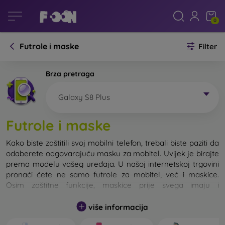
0
Futrole i maske
Filter
Brza pretraga
Galaxy S8 Plus
Futrole i maske
Kako biste zaštitili svoj mobilni telefon, trebali biste paziti da
odaberete odgovarajuću masku za mobitel. Uvijek je birajte
prema modelu vašeg uređaja. U našoj internetskoj trgovini
pronaći ćete ne samo futrole za mobitel, već i maskice.
Osim zaštitne funkcije, maskice prije svega imaju i
dizajnersku funkciju.
više informacija
Maskicu za mobitel možemo također nazvati i stražnjom
maskom. Namijenjena je za zaštitu stražnjeg dijela telefona.