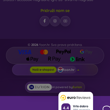
Pridruži nam se
©
2026
foon.hr. Sva prava pridržana.
foon.hr
Naši e-shopovi
AI powered by
Eurion
Vrlo dobro
4.4
1156 recenzija