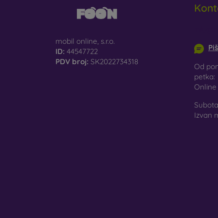
Kont
St
st
info@m
mobil online, s.r.o.
Pi
Re
ID:
44547722
mo
PDV broj:
SK2022734318
Od pon
petka:
Onlin
U našo
materi
Subota 
Izvan 