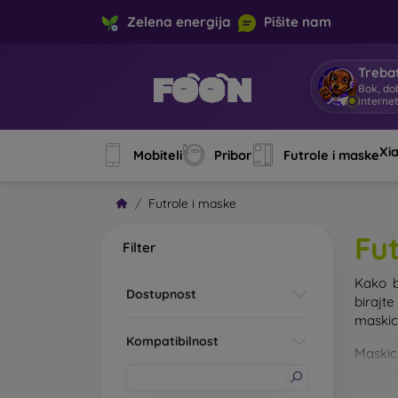
Zelena energija
Pišite nam
Trebat
Bok, do
interne
Xi
Mobiteli
Pribor
Futrole i maske
Futrole i maske
Fu
Filter
Kako b
Dostupnost
birajt
maskice
Kompatibilnost
Maskic
Pojedin