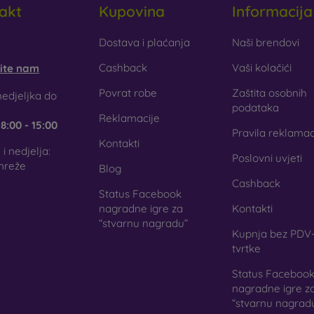
akt
Kupovina
Informacija
aklo
– staklo se koristi samo kao dodatak maskicama. Daje im z
aklena maskica može puknuti.
obilonline.sk
Dostava i plaćanja
Naši brendovi
Cashback
Vaši kolačići
šite nam
ciklirani materijali
– kompostabilne maskice za mobitel izrađuju
gu 100 % razgraditi. Briga za okoliš danas je izuzetno važna.
Povrat robe
Zaštita osobnih
edjeljka do
podataka
Reklamacije
e
8:00 - 15:00
j internetskoj trgovini FOON pronaći ćete desetke zanimljiv
Pravila reklamac
jala. Dovoljno je samo odabrati onu pravu za sebe.
Kontakti
i nedjelja:
Poslovni uvjeti
mreže
Blog
Cashback
Status Facebook
nagradne igre za
Kontakti
“stvarnu nagradu”
Kupnja bez PDV-
tvrtke
Status Faceboo
nagradne igre z
“stvarnu nagrad