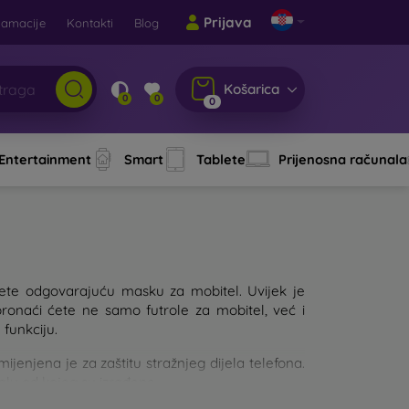
Prijava
lamacije
Kontakti
Blog
Košarica
0
0
0
 Entertainment
Smart
Tablete
Prijenosna računala
aberete odgovarajuću masku za mobitel. Uvijek je
pronaći ćete ne samo futrole za mobitel, već i
 funkciju.
njena je za zaštitu stražnjeg dijela telefona.
jalu od kojeg su izrađene.