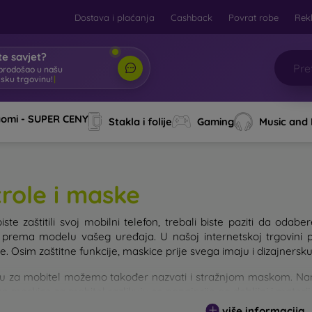
Dostava i plaćanja
Cashback
Povrat robe
Rek
e savjet?
brodošao u našu
tsku trgovinu!
|
aomi - SUPER CENY
Stakla i folije
Gaming
Music and
trole i maske
iste zaštitili svoj mobilni telefon, trebali biste paziti da od
e prema modelu vašeg uređaja. U našoj internetskoj trgovini 
. Osim zaštitne funkcije, maskice prije svega imaju i dizajnersku
u za mobitel možemo također nazvati i stražnjom maskom. Namije
e maskice za mobitel razlikuju se ponajprije po debljini i materi
više informacija