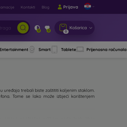
Prijava
lamacije
Kontakti
Blog
Košarica
0
0
0
 Entertainment
Smart
Tablete
Prijenosna računala
 uređaja trebali biste zaštititi kaljenim staklom.
fona. Tome se lako može izbjeći korištenjem
lon ostane neoštećen prilikom pada. Ipak, izbor
, to će bolje štititi uređaj. Na tržištu postoji više