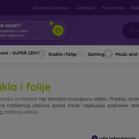
Dostava i plaćanja
Cashback
Povrat robe
Rek
e savjet?
brodošao u našu
tsku trgovinu!
|
aomi - SUPER CENY
Stakla i folije
Gaming
Music and
kla i folije
maska za mobitel
nije dovoljna za potpunu zaštitu. Prednju stranu
a razbijenog zaslona spada među najskuplje popravke tele
og
zaštitnog stakla
.
ijivo staklo za mobitel ne postoji, ali u većini slučajeva zas
g stakla ne treba podcjenjivati. Što je staklo kvalitetnije i otpornije
više informacija