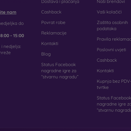
obilonline.sk
Dostava i plaćanja
Naši brendovi
Cashback
Vaši kolačići
šite nam
Povrat robe
Zaštita osobnih
titne folije za mobitel
edjeljka do
podataka
Reklamacije
e
8:00 - 15:00
Pravila reklamac
Kontakti
i nedjelja:
Poslovni uvjeti
ljenih stakala, za zaštitu telefona možete koristiti i
zaštitne fol
mreže
Blog
isoku razinu zaštite kao kaljeno staklo. Koriste se uglavnom
Cashback
na kaljenog stakla teža. Zahvaljujući svojoj maloj debljini,
Status Facebook
. U kombinaciji sa zaštitnom futrolom pružaju dovoljnu razinu za
nagradne igre za
Kontakti
“stvarnu nagradu”
zira odlučite li se za foliju ili neku vrstu zaštitnog stakl
Kupnja bez PDV-
og telefona. U našoj internetskoj trgovini
FOON
pronaći ćete šir
tvrtke
.
Status Faceboo
nagradne igre z
“stvarnu nagrad