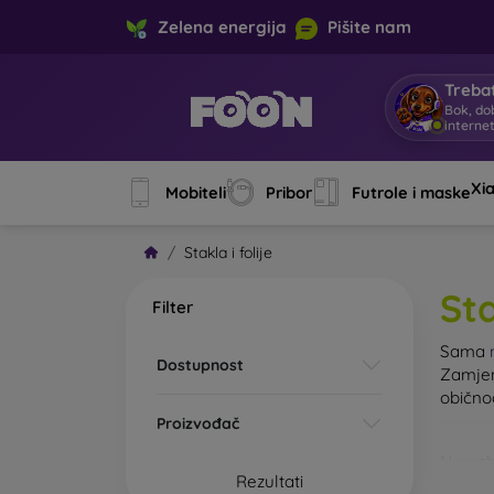
Zelena energija
Pišite nam
Trebat
Bok, do
interne
Xi
Mobiteli
Pribor
Futrole i maske
Stakla i folije
Sta
Filter
Sama
Dostupnost
Zamjen
običn
Proizvođač
Nerazb
Rezultati
kaljeno