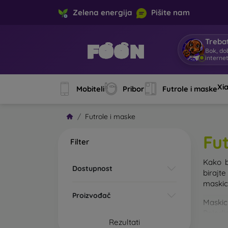
Zelena energija
Pišite nam
Trebat
Bok, do
interne
Xi
Mobiteli
Pribor
Futrole i maske
Futrole i maske
Fu
Filter
Kako b
Dostupnost
birajt
maskice
Proizvođač
Maskic
Pojedin
Rezultati