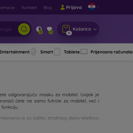
Prijava
lamacije
Kontakti
Blog
Košarica
0
0
0
 Entertainment
Smart
Tablete
Prijenosna računala
aberete odgovarajuću masku za mobitel. Uvijek je
pronaći ćete ne samo futrole za mobitel, već i
 funkciju.
njena je za zaštitu stražnjeg dijela telefona.
jalu od kojeg su izrađene.