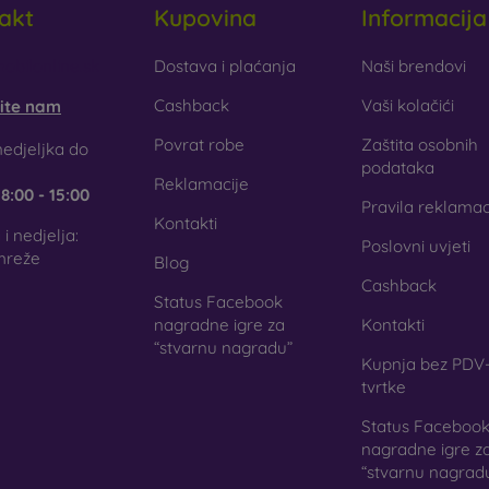
akt
Kupovina
Informacija
aklo
– staklo se koristi samo kao dodatak maskicama. Daje im z
aklena maskica može puknuti.
obilonline.sk
Dostava i plaćanja
Naši brendovi
Cashback
Vaši kolačići
šite nam
ciklirani materijali
– kompostabilne maskice za mobitel izrađuju
gu 100 % razgraditi. Briga za okoliš danas je izuzetno važna.
Povrat robe
Zaštita osobnih
edjeljka do
podataka
Reklamacije
e
8:00 - 15:00
j internetskoj trgovini FOON pronaći ćete desetke zanimljiv
Pravila reklamac
jala. Dovoljno je samo odabrati onu pravu za sebe.
Kontakti
i nedjelja:
Poslovni uvjeti
mreže
Blog
Cashback
Status Facebook
nagradne igre za
Kontakti
“stvarnu nagradu”
Kupnja bez PDV-
tvrtke
Status Faceboo
nagradne igre z
“stvarnu nagrad