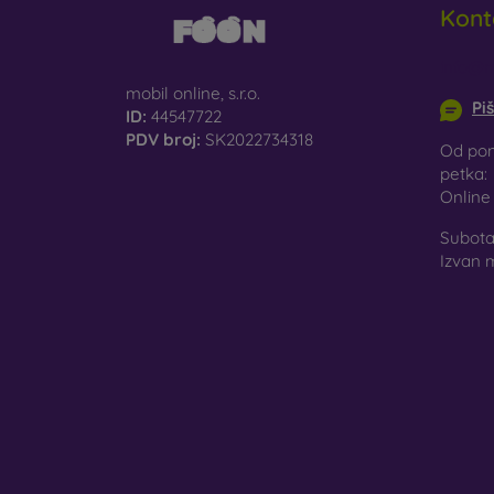
Kont
St
st
info@m
mobil online, s.r.o.
Pi
Re
ID:
44547722
mo
PDV broj:
SK2022734318
Od pon
petka:
Onlin
U našo
materi
Subota 
Izvan 