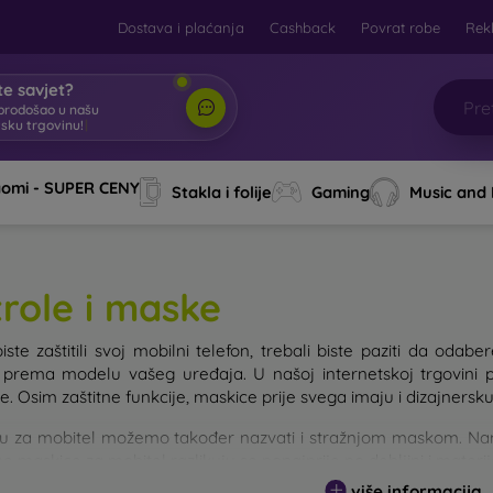
Dostava i plaćanja
Cashback
Povrat robe
Rek
e savjet?
brodošao u našu
tsku trgovinu!
|
aomi - SUPER CENY
Stakla i folije
Gaming
Music and
trole i maske
iste zaštitili svoj mobilni telefon, trebali biste paziti da od
e prema modelu vašeg uređaja. U našoj internetskoj trgovini 
. Osim zaštitne funkcije, maskice prije svega imaju i dizajnersku
u za mobitel možemo također nazvati i stražnjom maskom. Namije
e maskice za mobitel razlikuju se ponajprije po debljini i materi
više informacija