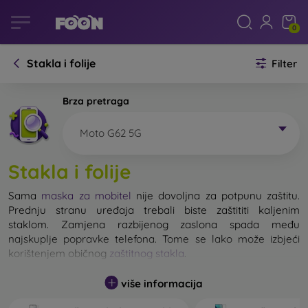
0
Stakla i folije
Filter
Brza pretraga
Moto G62 5G
Stakla i folije
Sama
maska za mobitel
nije dovoljna za potpunu zaštitu.
Prednju stranu uređaja trebali biste zaštititi kaljenim
staklom. Zamjena razbijenog zaslona spada među
najskuplje popravke telefona. Tome se lako može izbjeći
korištenjem običnog
zaštitnog stakla
.
više informacija
Nerazbijivo staklo za mobitel ne postoji, ali u većini slučajeva
zaslon ostane neoštećen prilikom pada. Ipak, izbor kaljenog