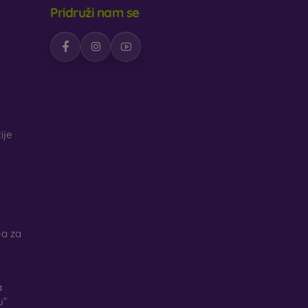
Pridruži nam se
ije
a za
k
a
u”