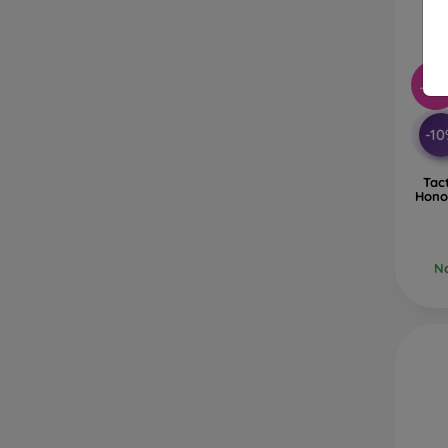
-53
-1
Tact
Honor
Na