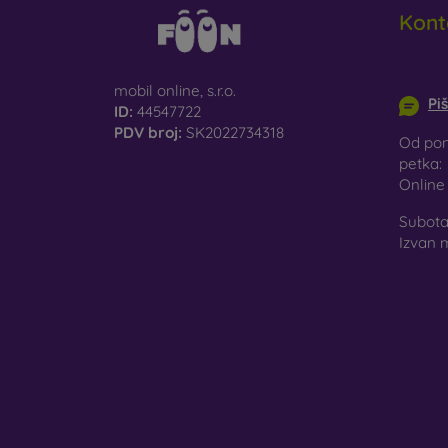
Kont
info@m
mobil online, s.r.o.
Pi
ID:
44547722
PDV broj:
SK2022734318
Od pon
petka:
Onlin
Subota 
Izvan 