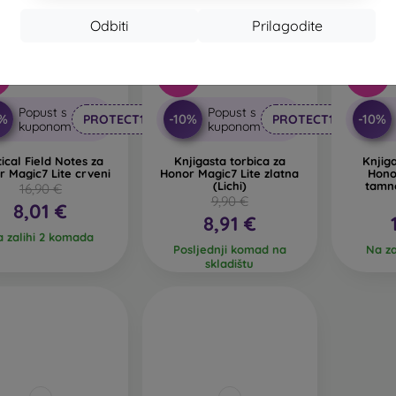
Odbiti
Prilagodite
%
-10%
-10%
Popust s
Popust s
0%
-10%
-10%
PROTECT10
PROTECT10
kuponom
kuponom
ical Field Notes za
Knjigasta torbica za
Knjig
 Magic7 Lite crveni
Honor Magic7 Lite zlatna
Hono
(Lichi)
tamn
16,90 €
9,90 €
8,01 €
8,91 €
 zalihi 2 komada
Posljednji komad na
Na za
skladištu