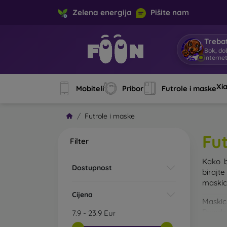
Zelena energija
Pišite nam
Trebat
Bok, do
interne
Xi
Mobiteli
Pribor
Futrole i maske
Futrole i maske
Fu
Filter
Kako b
Dostupnost
birajt
maskice
Cijena
Maskic
Pojedin
7.9
-
23.9
Eur