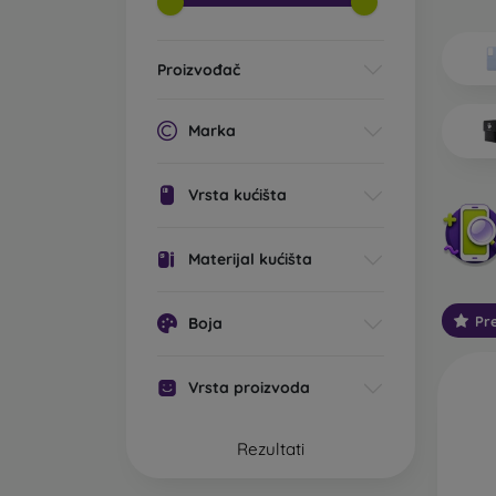
Koje v
Os
Proizvođač
im
0,
li
Marka
st
pr
Vrsta kućišta
St
mo
Ta
Materijal kućišta
za
Pr
Boja
Ot
Ta
is
Vrsta proizvoda
Na
Ou
Rezultati
ko
pa