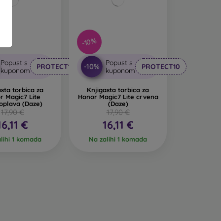
-10%
Popust s
Popust s
-10%
PROTECT10
PROTECT10
kuponom
kuponom
asta torbica za
Knjigasta torbica za
r Magic7 Lite
Honor Magic7 Lite crvena
oplava (Daze)
(Daze)
17,90 €
17,90 €
16,11 €
16,11 €
lihi 1 komada
Na zalihi 1 komada