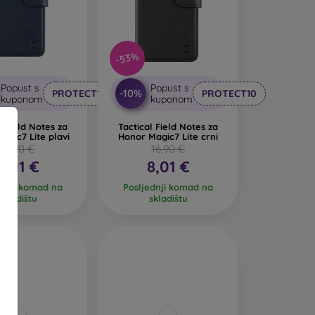
animljiv dizajn. Nedostatak pri padu je to što
-53%
 se od recikliranih materijala, pa se u prirodi
Popust s
Popust s
-10%
PROTECT10
PROTECT10
kuponom
kuponom
ih maskica za mobitel izrađenih od različitih
l Field Notes za
Tactical Field Notes za
agic7 Lite plavi
Honor Magic7 Lite crni
16,90 €
16,90 €
8,01 €
8,01 €
ednji komad na
Posljednji komad na
skladištu
skladištu