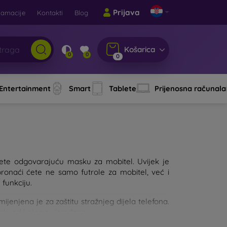
Prijava
lamacije
Kontakti
Blog
Košarica
0
0
0
 Entertainment
Smart
Tablete
Prijenosna računala
aberete odgovarajuću masku za mobitel. Uvijek je
pronaći ćete ne samo futrole za mobitel, već i
 funkciju.
njena je za zaštitu stražnjeg dijela telefona.
jalu od kojeg su izrađene.