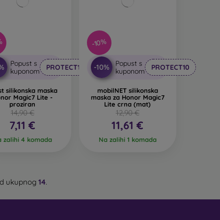
%
-10%
Popust s
Popust s
0%
-10%
PROTECT10
PROTECT10
kuponom
kuponom
st silikonska maska
mobilNET silikonska
nor Magic7 Lite -
maska za Honor Magic7
proziran
Lite crna (mat)
14,90 €
12,90 €
7,11 €
11,61 €
 zalihi 4 komada
Na zalihi 1 komada
d ukupnog
14
.