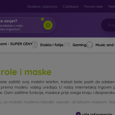
Dostava i plaćanja
Cashback
Povrat robe
Rek
e savjet?
brodošao u našu
tsku trgovinu!
|
aomi - SUPER CENY
Stakla i folije
Gaming
Music and
trole i maske
iste zaštitili svoj mobilni telefon, trebali biste paziti da od
e prema modelu vašeg uređaja. U našoj internetskoj trgovini 
. Osim zaštitne funkcije, maskice prije svega imaju i dizajnersku
u za mobitel možemo također nazvati i stražnjom maskom. Namije
e maskice za mobitel razlikuju se ponajprije po debljini i materi
više informacija