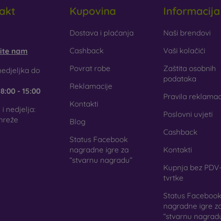
akt
Kupovina
Informacija
obilonline.sk
Dostava i plaćanja
Naši brendovi
Cashback
Vaši kolačići
šite nam
Povrat robe
Zaštita osobnih
edjeljka do
podataka
Reklamacije
e
8:00 - 15:00
Pravila reklamac
Kontakti
i nedjelja:
Poslovni uvjeti
mreže
Blog
Cashback
Status Facebook
nagradne igre za
Kontakti
“stvarnu nagradu”
Kupnja bez PDV-
tvrtke
Status Faceboo
nagradne igre z
“stvarnu nagrad