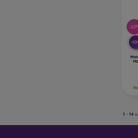
-52
-1
Moi
Ho
Na
1
-
14
o