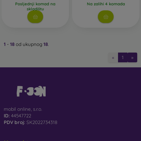
Posljednji komad na
Na zalihi 4 komada
skladištu
1
-
18
od ukupnog
18
.
«
1
»
mobil online, s.r.o.
ID:
44547722
PDV broj:
SK2022734318