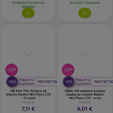
Posljednji komad na
Na zalihi 2 komada
skladištu
-52%
-53%
Popust s
Popust s
-10%
-10%
PROTECT10
PROTECT1
kuponom
kuponom
ME Mat TPU Torbica za
OBAL:ME mekana knjižna
Xiaomi Redmi 14C/Poco C75
maska za Xiaomi Redmi
- Crvena
14C/Poco C75 - crna
14,90 €
16,90 €
7,11 €
8,01 €