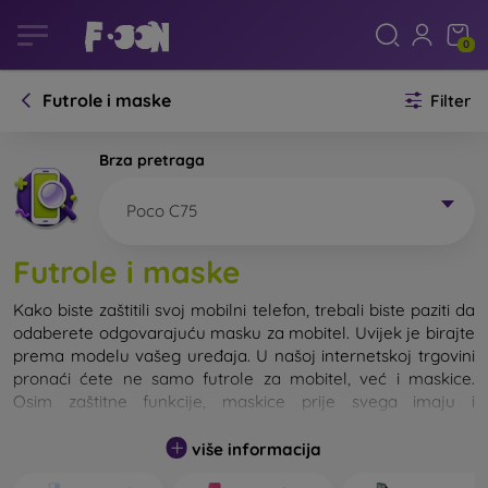
0
Futrole i maske
Filter
Brza pretraga
Poco C75
Futrole i maske
Kako biste zaštitili svoj mobilni telefon, trebali biste paziti da
odaberete odgovarajuću masku za mobitel. Uvijek je birajte
prema modelu vašeg uređaja. U našoj internetskoj trgovini
pronaći ćete ne samo futrole za mobitel, već i maskice.
Osim zaštitne funkcije, maskice prije svega imaju i
dizajnersku funkciju.
više informacija
Maskicu za mobitel možemo također nazvati i stražnjom
maskom. Namijenjena je za zaštitu stražnjeg dijela telefona.