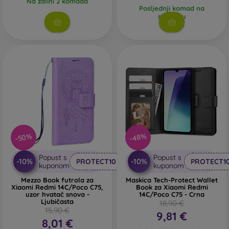
Na zalihi 2 komada
Posljednji komad na
skladištu
-50%
-48%
Popust s
Popust s
-10%
-10%
PROTECT10
PROTECT1
kuponom
kuponom
Mezzo Book futrola za
Maskica Tech-Protect Wallet
Xiaomi Redmi 14C/Poco C75,
Book za Xiaomi Redmi
uzor hvatač snova -
14C/Poco C75 - Crna
Ljubičasta
18,90 €
15,90 €
9,81 €
8,01 €