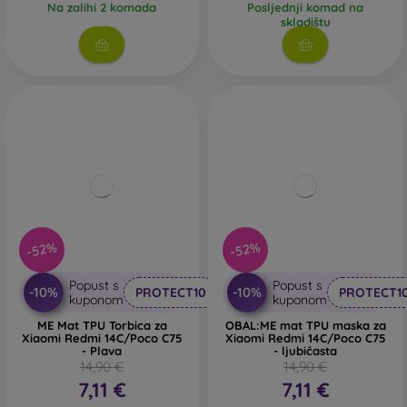
Na zalihi 2 komada
Posljednji komad na
skladištu
-52%
-52%
Popust s
Popust s
-10%
-10%
PROTECT10
PROTECT1
kuponom
kuponom
ME Mat TPU Torbica za
OBAL:ME mat TPU maska za
Xiaomi Redmi 14C/Poco C75
Xiaomi Redmi 14C/Poco C75
- Plava
- ljubičasta
14,90 €
14,90 €
7,11 €
7,11 €