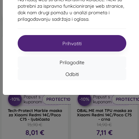
Posljednji komad na
potrebni za ispravno funkcioniranje web stranice,
Na zalihi > 5 komada
skladištu
dok nam drugi pomažu u analizi prometa i
prilagođavanju sadržaja i oglasa.
Prihvatiti
Prilagodite
Odbiti
-50%
-52%
Popust s
Popust s
-10%
-10%
PROTECT10
PROTECT1
kuponom
kuponom
Tech-Protect Marble maska
OBAL:ME mat TPU maska za
za Xiaomi Redmi 14C/Poco
Xiaomi Redmi 14C/Poco C75
C75 - ljubičasta
- crna
15,90 €
14,90 €
8,01 €
7,11 €