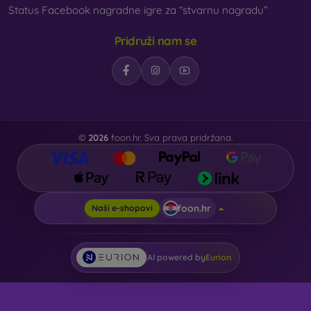
Status Facebook nagradne igre za “stvarnu nagradu”
Pridruži nam se
©
2026
foon.hr. Sva prava pridržana.
foon.hr
Naši e-shopovi
AI powered by
Eurion