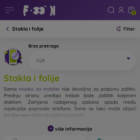
0
Stakla i folije
Filter
Brza pretraga
G24
Stakla i folije
Sama
maska za mobitel
nije dovoljna za potpunu zaštitu.
Prednju stranu uređaja trebali biste zaštititi kaljenim
staklom. Zamjena razbijenog zaslona spada među
najskuplje popravke telefona. Tome se lako može izbjeći
korištenjem običnog
zaštitnog stakla
.
više informacija
Nerazbijivo staklo za mobitel ne postoji, ali u većini slučajeva
zaslon ostane neoštećen prilikom pada. Ipak, izbor kaljenog