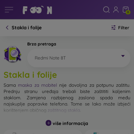
0
Stakla i folije
Filter
Brza pretraga
Redmi Note 8T
Stakla i folije
Sama
maska za mobitel
nije dovoljna za potpunu zaštitu.
Prednju stranu uređaja trebali biste zaštititi kaljenim
staklom. Zamjena razbijenog zaslona spada među
najskuplje popravke telefona. Tome se lako može izbjeći
korištenjem običnog
zaštitnog stakla
.
više informacija
Nerazbijivo staklo za mobitel ne postoji, ali u većini slučajeva
zaslon ostane neoštećen prilikom pada. Ipak, izbor kaljenog