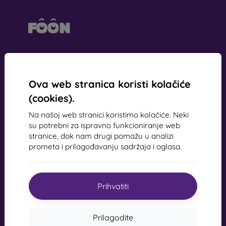
mobil online, s.r.o.
ID:
44547722
PDV broj:
SK2022734318
Ova web stranica koristi kolačiće
(cookies).
Kontakt
Na našoj web stranici koristimo kolačiće. Neki
su potrebni za ispravno funkcioniranje web
info@mobilonline.sk
stranice, dok nam drugi pomažu u analizi
prometa i prilagođavanju sadržaja i oglasa.
Pišite nam
Od ponedjeljka do petka:
Online
8:00 - 15:00
Prihvatiti
Subota i nedjelja:
Izvan mreže
Prilagodite