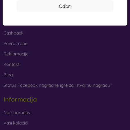
Odbiti
Kupovina
Dostava i plaćanja
Cashback
Povrat robe
Reklamacije
Kontakti
Blog
Status Facebook nagradne igre za “stvarnu nagradu”
Informacija
Naši brendovi
Vaši kolačići