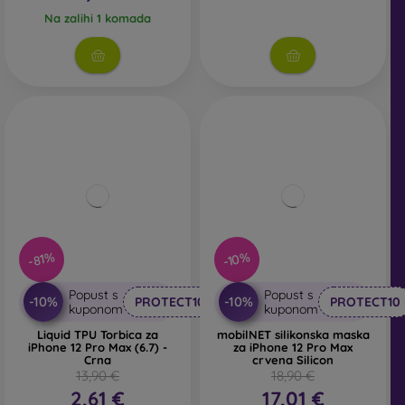
Na zalihi 1 komada
-81%
-10%
Popust s
Popust s
-10%
-10%
PROTECT10
PROTECT10
kuponom
kuponom
Liquid TPU Torbica za
mobilNET silikonska maska
iPhone 12 Pro Max (6.7) -
za iPhone 12 Pro Max
Crna
crvena Silicon
13,90 €
18,90 €
2,61 €
17,01 €