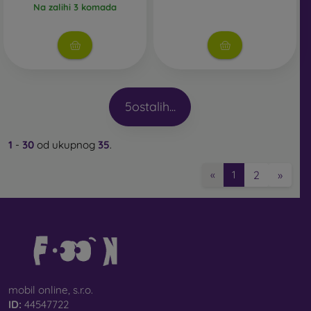
Na zalihi 3 komada
5
ostalih...
1
-
30
od ukupnog
35
.
2
»
«
1
mobil online, s.r.o.
ID:
44547722