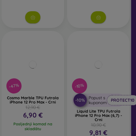
-47%
-10%
Popust s
Cosmo Marble TPU Futrola
-10%
PROTECT10
iPhone 12 Pro Max - Crni
kuponom
12,90 €
Liquid Lite TPU Futrola
6,90 €
iPhone 12 Pro Max (6,7) -
Crni
Posljednji komad na
10,90 €
skladištu
9,81 €