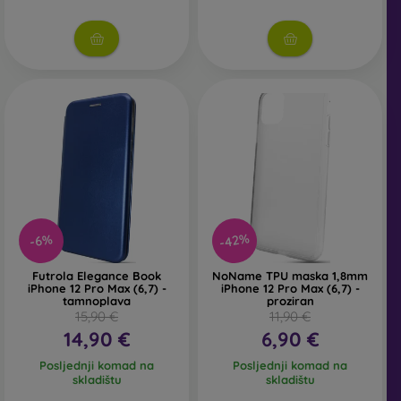
U našoj internetskoj trgovini FOON pronaći ćete desetke
zanimljivih maskica za mobitel izrađenih od različitih
materijala. Dovoljno je samo odabrati onu pravu za sebe.
-42%
-6%
Futrola Elegance Book
NoName TPU maska 1,8mm
iPhone 12 Pro Max (6,7) -
iPhone 12 Pro Max (6,7) -
tamnoplava
proziran
15,90 €
11,90 €
14,90 €
6,90 €
Posljednji komad na
Posljednji komad na
skladištu
skladištu