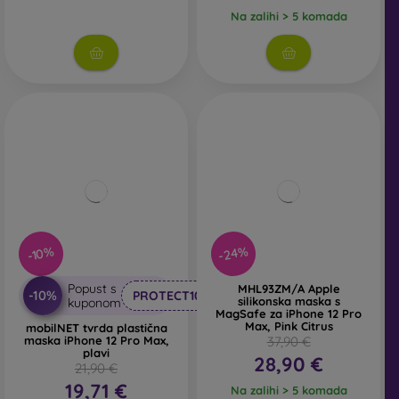
Na zalihi > 5 komada
-24%
-10%
Popust s
MHL93ZM/A Apple
-10%
PROTECT10
silikonska maska s
kuponom
MagSafe za iPhone 12 Pro
Max, Pink Citrus
mobilNET tvrda plastična
maska iPhone 12 Pro Max,
37,90 €
plavi
28,90 €
21,90 €
19,71 €
Na zalihi > 5 komada