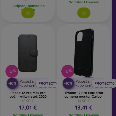
Na zalihi 1 komada
Posljednji komad na
skladištu
-10%
-10%
Popust s
Popust s
-10%
-10%
PROTECT10
PROTECT10
kuponom
kuponom
iPhone 12 Pro Max crni
iPhone 12 Pro Max crna
bočni knjižni etui, 2020
gumena maska, Carbon
18,90 €
14,90 €
17,01 €
13,41 €
Na zalihi 1 komada
Na zalihi 1 komada