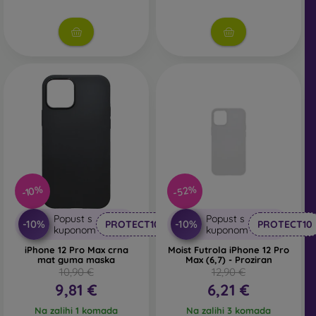
-52%
-10%
Popust s
Popust s
-10%
-10%
PROTECT10
PROTECT10
kuponom
kuponom
iPhone 12 Pro Max crna
Moist Futrola iPhone 12 Pro
mat guma maska
Max (6,7) - Proziran
10,90 €
12,90 €
9,81 €
6,21 €
Na zalihi 1 komada
Na zalihi 3 komada