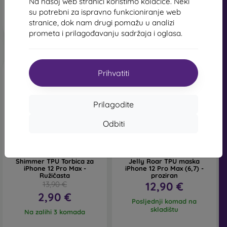
Na našoj web stranici koristimo kolačiće. Neki
Posljednji komad na
su potrebni za ispravno funkcioniranje web
Na zalihi > 5 komada
skladištu
stranice, dok nam drugi pomažu u analizi
prometa i prilagođavanju sadržaja i oglasa.
Prihvatiti
Prilagodite
Odbiti
-79%
Shimmer TPU Torbica za
Jelly Roar TPU maska
iPhone 12 Pro Max -
iPhone 12 Pro Max (6,7) -
Ružičasta
proziran
13,90 €
12,90 €
2,90 €
Posljednji komad na
skladištu
Na zalihi 3 komada