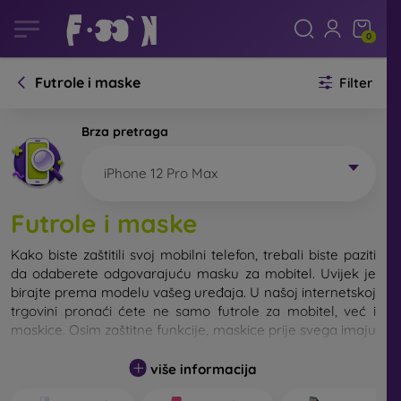
0
Futrole i maske
Filter
Brza pretraga
iPhone 12 Pro Max
Futrole i maske
Kako biste zaštitili svoj mobilni telefon, trebali biste paziti
da odaberete odgovarajuću masku za mobitel. Uvijek je
birajte prema modelu vašeg uređaja. U našoj internetskoj
trgovini pronaći ćete ne samo futrole za mobitel, već i
maskice. Osim zaštitne funkcije, maskice prije svega imaju
i dizajnersku funkciju.
više informacija
Maskicu za mobitel možemo također nazvati i stražnjom
maskom. Namijenjena je za zaštitu stražnjeg dijela