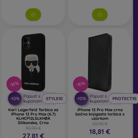
-10%
-10%
Popust s
Popust s
-10%
-10%
STYLE10
PROTECT10
kuponom
kuponom
Karl Lagerfeld Torbica za
iPhone 12 Pro Max crna
iPhone 12 Pro Max (6.7)
bočna knjigasta torbica s
KLHCP12LSLKHBK
uzorkom
Silikonska, Crna
20,90 €
30,90 €
18,81 €
27,81 €