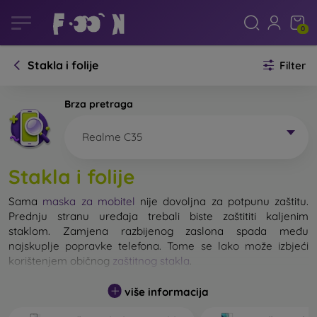
0
Stakla i folije
Filter
Brza pretraga
Realme C35
Stakla i folije
Sama
maska za mobitel
nije dovoljna za potpunu zaštitu.
Prednju stranu uređaja trebali biste zaštititi kaljenim
staklom. Zamjena razbijenog zaslona spada među
najskuplje popravke telefona. Tome se lako može izbjeći
korištenjem običnog
zaštitnog stakla
.
više informacija
Nerazbijivo staklo za mobitel ne postoji, ali u većini slučajeva
zaslon ostane neoštećen prilikom pada. Ipak, izbor kaljenog