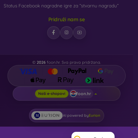
Status Facebook nagradne igre za “stvarnu nagradu”
Pridruži nam se
©
2026
foon.hr. Sva prava pridržana.
foon.hr
Naši e-shopovi
AI powered by
Eurion