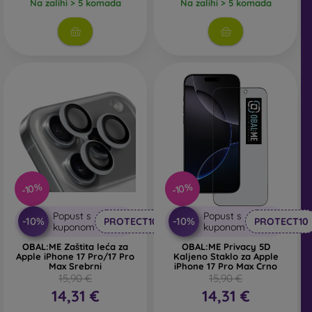
Na zalihi > 5 komada
Na zalihi > 5 komada
-10%
-10%
Popust s
Popust s
-10%
-10%
PROTECT10
PROTECT10
kuponom
kuponom
OBAL:ME Zaštita leća za
OBAL:ME Privacy 5D
Apple iPhone 17 Pro/17 Pro
Kaljeno Staklo za Apple
Max Srebrni
iPhone 17 Pro Max Crno
15,90 €
15,90 €
14,31 €
14,31 €