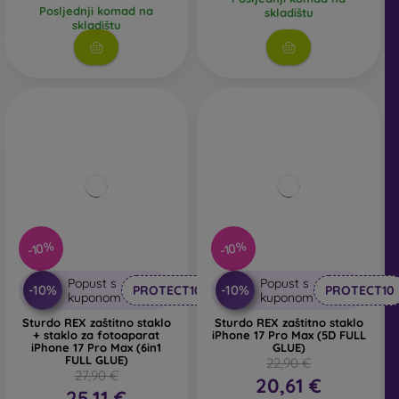
Posljednji komad na
skladištu
skladištu
-10%
-10%
Popust s
Popust s
-10%
-10%
PROTECT10
PROTECT10
kuponom
kuponom
Sturdo REX zaštitno staklo
Sturdo REX zaštitno staklo
+ staklo za fotoaparat
iPhone 17 Pro Max (5D FULL
iPhone 17 Pro Max (6in1
GLUE)
FULL GLUE)
22,90 €
27,90 €
20,61 €
25,11 €