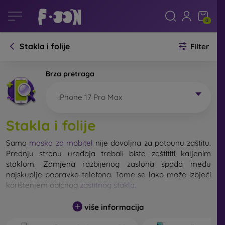
0
Stakla i folije
Filter
Brza pretraga
iPhone 17 Pro Max
Stakla i folije
Sama
maska za mobitel
nije dovoljna za potpunu zaštitu.
Prednju stranu uređaja trebali biste zaštititi kaljenim
staklom. Zamjena razbijenog zaslona spada među
najskuplje popravke telefona. Tome se lako može izbjeći
korištenjem običnog
zaštitnog stakla
.
više informacija
Nerazbijivo staklo za mobitel ne postoji, ali u većini
slučajeva zaslon ostane neoštećen prilikom pada. Ipak,