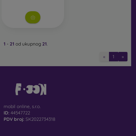
1
-
21
od ukupnog
21
.
«
1
»
mobil online, s.r.o.
ID:
44547722
PDV broj:
SK2022734318