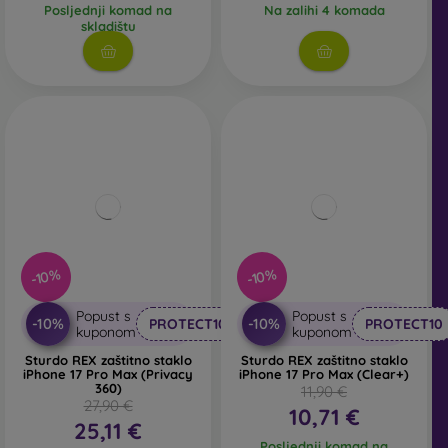
Posljednji komad na
Na zalihi 4 komada
skladištu
-10%
-10%
Popust s
Popust s
-10%
-10%
PROTECT10
PROTECT10
kuponom
kuponom
Sturdo REX zaštitno staklo
Sturdo REX zaštitno staklo
iPhone 17 Pro Max (Privacy
iPhone 17 Pro Max (Clear+)
360)
11,90 €
27,90 €
10,71 €
25,11 €
Posljednji komad na