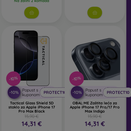
Na zalihi 2 komada
pronaći ćete široku ponudu različitih folija i kaljenih
stakala za mobitel.
-10%
-10%
Popust s
Popust s
-10%
-10%
PROTECT10
PROTECT10
kuponom
kuponom
Tactical Glass Shield 5D
OBAL:ME Zaštita leća za
staklo za Apple iPhone 17
Apple iPhone 17 Pro/17 Pro
Pro Max Black
Max Indigo
15,90 €
15,90 €
14,31 €
14,31 €