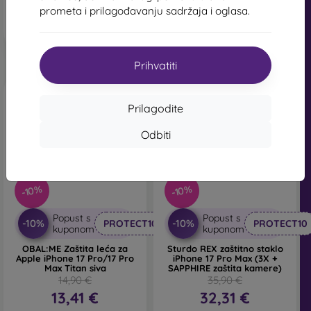
Na zalihi > 5 komada
Na zalihi > 5 komada
prometa i prilagođavanju sadržaja i oglasa.
Prihvatiti
Prilagodite
Odbiti
-10%
-10%
Popust s
Popust s
-10%
-10%
PROTECT10
PROTECT10
kuponom
kuponom
OBAL:ME Zaštita leća za
Sturdo REX zaštitno staklo
Apple iPhone 17 Pro/17 Pro
iPhone 17 Pro Max (3X +
Max Titan siva
SAPPHIRE zaštita kamere)
14,90 €
35,90 €
13,41 €
32,31 €