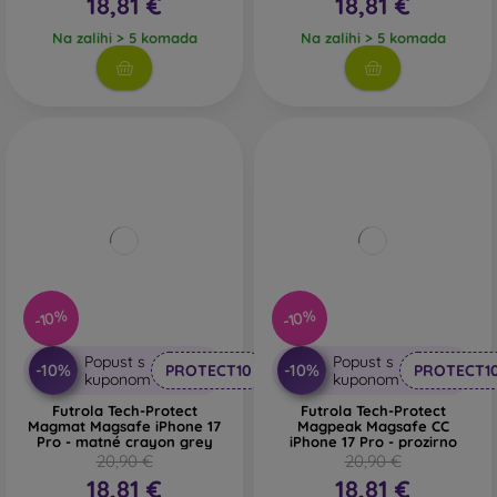
18,81 €
18,81 €
Na zalihi > 5 komada
Na zalihi > 5 komada
-10%
-10%
Popust s
Popust s
-10%
-10%
PROTECT10
PROTECT1
kuponom
kuponom
Futrola Tech-Protect
Futrola Tech-Protect
Magmat Magsafe iPhone 17
Magpeak Magsafe CC
Pro - matné crayon grey
iPhone 17 Pro - prozirno
20,90 €
20,90 €
18,81 €
18,81 €