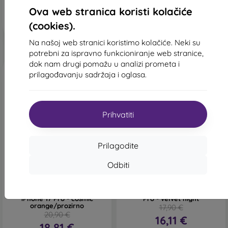
Na zalihi > 5 komada
Na zalihi > 5 komada
Ova web stranica koristi kolačiće
(cookies).
Na našoj web stranici koristimo kolačiće. Neki su
potrebni za ispravno funkcioniranje web stranice,
dok nam drugi pomažu u analizi prometa i
prilagođavanju sadržaja i oglasa.
Prihvatiti
-10%
-10%
Prilagodite
Popust s
Popust s
Odbiti
-10%
-10%
PROTECT10
PROTECT1
kuponom
kuponom
Futrola Tech-Protect
Futrola Tech-Protect
Magpeak Magsafe CC
Lamano Magsafe iPhone 17
iPhone 17 Pro - cosmic
Pro - velvet night
orange/prozirno
17,90 €
20,90 €
16,11 €
18,81 €