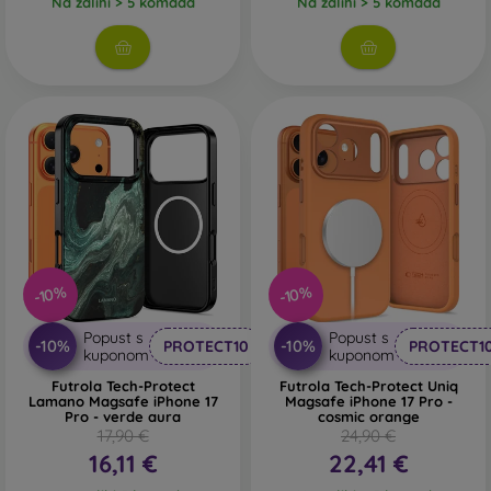
Na zalihi > 5 komada
Na zalihi > 5 komada
-10%
-10%
Popust s
Popust s
-10%
-10%
PROTECT10
PROTECT1
kuponom
kuponom
Futrola Tech-Protect
Futrola Tech-Protect Uniq
Lamano Magsafe iPhone 17
Magsafe iPhone 17 Pro -
Pro - verde aura
cosmic orange
17,90 €
24,90 €
16,11 €
22,41 €