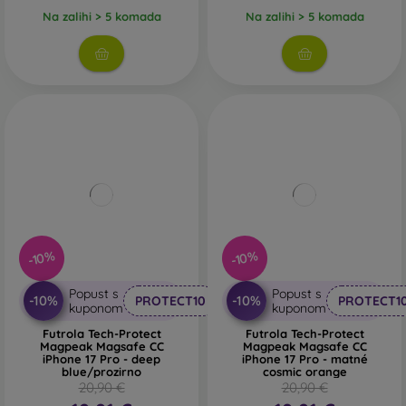
Na zalihi > 5 komada
Na zalihi > 5 komada
-10%
-10%
Popust s
Popust s
-10%
-10%
PROTECT10
PROTECT1
kuponom
kuponom
Futrola Tech-Protect
Futrola Tech-Protect
Magpeak Magsafe CC
Magpeak Magsafe CC
iPhone 17 Pro - deep
iPhone 17 Pro - matné
blue/prozirno
cosmic orange
20,90 €
20,90 €