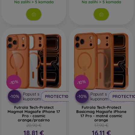
Na zalihi > 5 komada
Na zalihi > 5 komada
-10%
-10%
Popust s
Popust s
-10%
-10%
PROTECT10
PROTECT1
kuponom
kuponom
Futrola Tech-Protect
Futrola Tech-Protect
Magmat Magsafe iPhone 17
Basicmag Magsafe iPhone
Pro - cosmic
17 Pro - matné cosmic
orange/prozirno
orange
20,90 €
17,90 €
18,81 €
16,11 €