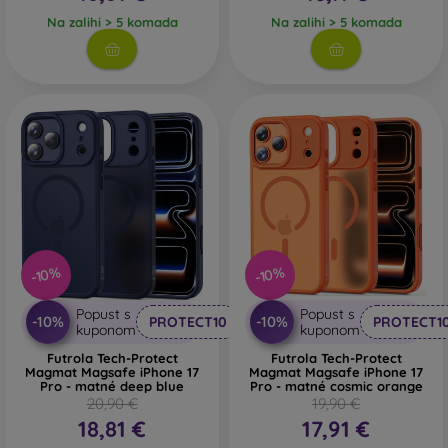
Na zalihi > 5 komada
Na zalihi > 5 komada
-10%
-10%
Popust s
Popust s
-10%
-10%
PROTECT10
PROTECT1
kuponom
kuponom
Futrola Tech-Protect
Futrola Tech-Protect
Magmat Magsafe iPhone 17
Magmat Magsafe iPhone 17
Pro - matné deep blue
Pro - matné cosmic orange
20,90 €
19,90 €
18,81 €
17,91 €