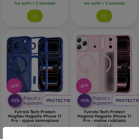
Na zalihi > 5 komada
Na zalihi > 5 komada
-10%
-10%
Popust s
Popust s
-10%
-10%
PROTECT10
PROTECT1
kuponom
kuponom
Futrola Tech-Protect
Futrola Tech-Protect
Magflex Magsafe iPhone 17
Magmat Magsafe iPhone 17
Pro - sjajna tamnoplava
Pro - matne ružičasta
15,90 €
20,90 €
14,31 €
18,81 €