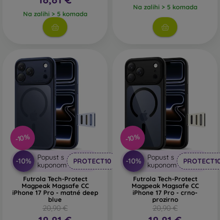
Na zalihi > 5 komada
Na zalihi > 5 komada
-10%
-10%
Popust s
Popust s
-10%
-10%
PROTECT10
PROTECT1
kuponom
kuponom
Futrola Tech-Protect
Futrola Tech-Protect
Magpeak Magsafe CC
Magpeak Magsafe CC
iPhone 17 Pro - matné deep
iPhone 17 Pro - crno-
blue
prozirno
20,90 €
20,90 €