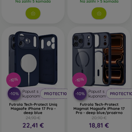
Na zalihi 5 komada
Na zalihi > 5 komada
-10%
-10%
Popust s
Popust s
-10%
-10%
PROTECT10
PROTECT1
kuponom
kuponom
Futrola Tech-Protect Uniq
Futrola Tech-Protect
Magsafe iPhone 17 Pro -
Magmat Magsafe iPhone 17
deep blue
Pro - deep blue/prozirno
24,90 €
20,90 €
22,41 €
18,81 €