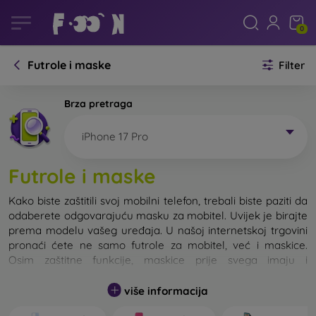
0
Futrole i maske
Filter
Brza pretraga
iPhone 17 Pro
Futrole i maske
Kako biste zaštitili svoj mobilni telefon, trebali biste paziti da
odaberete odgovarajuću masku za mobitel. Uvijek je birajte
prema modelu vašeg uređaja. U našoj internetskoj trgovini
pronaći ćete ne samo futrole za mobitel, već i maskice.
Osim zaštitne funkcije, maskice prije svega imaju i
dizajnersku funkciju.
više informacija
Maskicu za mobitel možemo također nazvati i stražnjom
maskom. Namijenjena je za zaštitu stražnjeg dijela telefona.