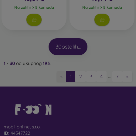
Na zalihi > 5 komada
Na zalihi > 5 komada
30
ostalih...
1
-
30
od ukupnog
193
.
2
3
4
7
»
«
1
…
mobil online, s.r.o.
ID:
44547722