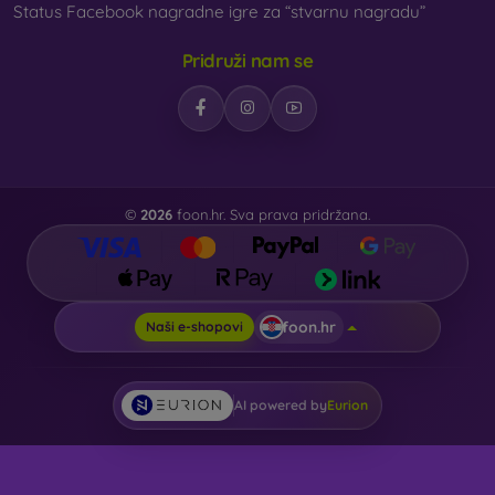
Status Facebook nagradne igre za “stvarnu nagradu”
Pridruži nam se
©
2026
foon.hr. Sva prava pridržana.
foon.hr
Naši e-shopovi
AI powered by
Eurion