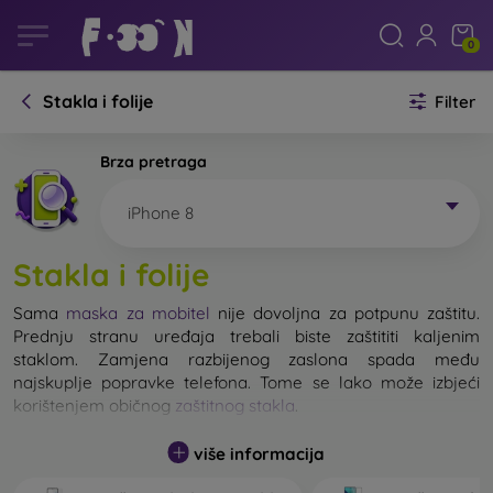
0
Stakla i folije
Filter
Brza pretraga
iPhone 8
Stakla i folije
Sama
maska za mobitel
nije dovoljna za potpunu zaštitu.
Prednju stranu uređaja trebali biste zaštititi kaljenim
staklom. Zamjena razbijenog zaslona spada među
najskuplje popravke telefona. Tome se lako može izbjeći
korištenjem običnog
zaštitnog stakla
.
više informacija
Nerazbijivo staklo za mobitel ne postoji, ali u većini slučajeva
zaslon ostane neoštećen prilikom pada. Ipak, izbor kaljenog