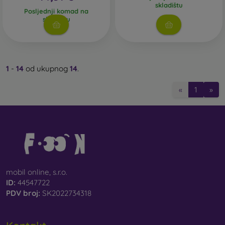
skladištu
Posljednji komad na
skladištu
1
-
14
od ukupnog
14
.
«
1
»
mobil online, s.r.o.
ID:
44547722
PDV broj:
SK2022734318