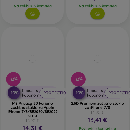
Na zalihi > 5 komada
Na zalihi > 5 komada
-10%
-10%
Popust s
Popust s
-10%
-10%
PROTECT10
PROTECT1
kuponom
kuponom
ME Privacy 5D kaljeno
2.5D Premium zaštitno staklo
zaštitno staklo za Apple
za iPhone 7/8
iPhone 7/8/SE2020/SE2022
14,90 €
crno
13,41 €
15,90 €
14,31 €
Posljednji komad na